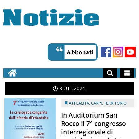
8
OTT
2024
ATTUALITÀ
,
CARPI
,
TERRITORIO
In Auditorium San
Rocco il 7° congresso
interregionale di