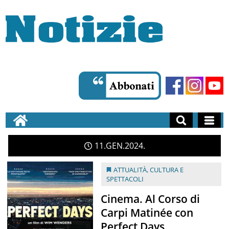
11
GEN
2024
ATTUALITÀ
,
CULTURA E
SPETTACOLI
Cinema. Al Corso di
Carpi Matinée con
Perfect Days