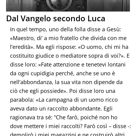
Dal Vangelo secondo Luca
In quel tempo, uno della folla disse a Gesù:
«Maestro, di’ a mio fratello che divida con me
l’eredità». Ma egli rispose: «O uomo, chi mi ha
costituito giudice o mediatore sopra di voi?». E
disse loro: «Fate attenzione e tenetevi lontani
da ogni cupidigia perché, anche se uno è
nell’abbondanza, la sua vita non dipende da
ciò che egli possiede». Poi disse loro una
parabola: «La campagna di un uomo ricco
aveva dato un raccolto abbondante. Egli
ragionava tra sé: “Che farò, poiché non ho
dove mettere i miei raccolti? Farò così – disse -:
demolirò i miei magazzini e ne costruirò altri