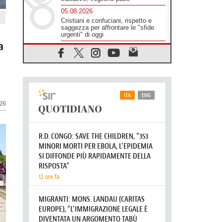
05.08.2026
Cristiani e confuciani, rispetto e
saggezza per affrontare le "sfide
urgenti" di oggi
a
05.08.2026
Santa Maria Maggiore, Makrickas:
la grazia di Dio scende ancora sul
mondo
05.08.2026
I giovani attendono il Papa ad
Assisi: "I social non saziano,
026
vogliamo cose grandi"
05.08.2026
Parolin ai preti del Guatemala: siate
"sentinelle vigili", è la santità a
rendere credibili
05.08.2026
Dal Papa all'udienza generale la
forza del "circolo degli eroi"
05.08.2026
Ucraina, il nunzio: preoccupa
sentire chi benedice la guerra. Il
Papa unica voce di pace
05.08.2026