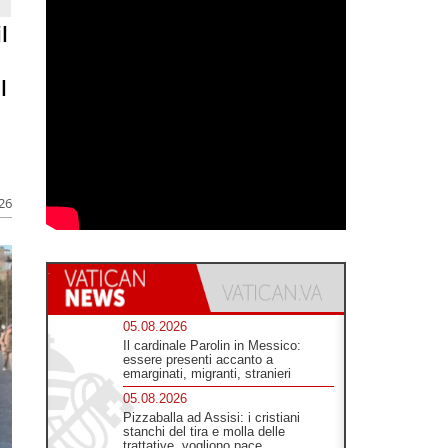
l
l
026
05.08.2026
Il cardinale Parolin in Messico:
essere presenti accanto a
emarginati, migranti, stranieri
05.08.2026
Pizzaballa ad Assisi: i cristiani
stanchi del tira e molla delle
trattative, vogliono pace