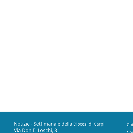
Notizie - Settimanale della
Diocesi di Carpi
Ch
Via Don E. Loschi, 8
Con