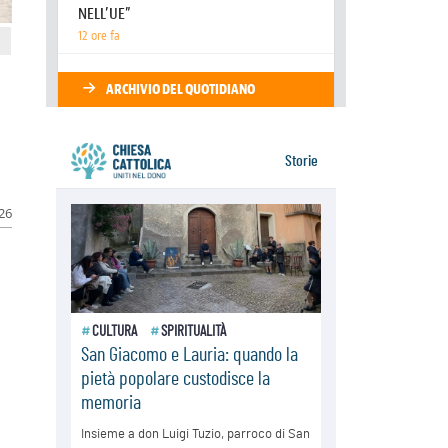
Venezuela, don Pagniello: "Nel
dolore, una Chiesa che non si
arrende"
05.08.2026
Migranti, UE compatta su Ceuta:
superata una prova difficile
026