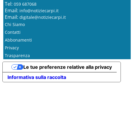
Tel:
059 687068
Email:
info@notiziecarpi.it
Email:
digitale@notiziecarpi.it
Chi Siamo
Contatti
Abbonamenti
Privacy
Trasparenza
Le tue preferenze relative alla privacy
Informativa sulla raccolta