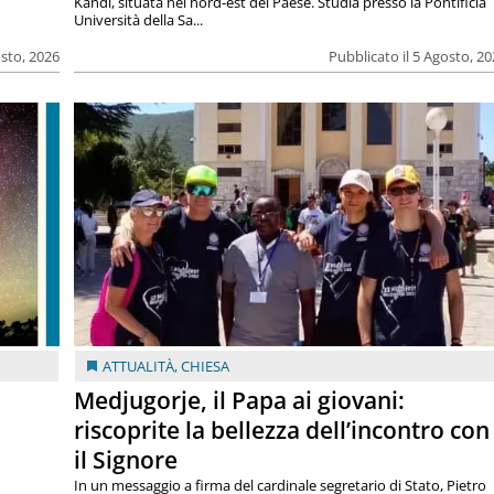
Kandi, situata nel nord-est del Paese. Studia presso la Pontificia
Università della Sa...
osto, 2026
Pubblicato il 5 Agosto, 2
ATTUALITÀ
,
CHIESA
Medjugorje, il Papa ai giovani:
riscoprite la bellezza dell’incontro con
il Signore
In un messaggio a firma del cardinale segretario di Stato, Pietro