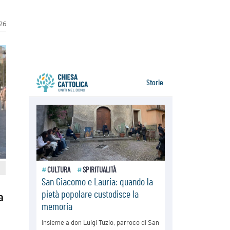
Venezuela, don Pagniello: "Nel
dolore, una Chiesa che non si
arrende"
026
05.08.2026
Migranti, UE compatta su Ceuta:
superata una prova difficile
a