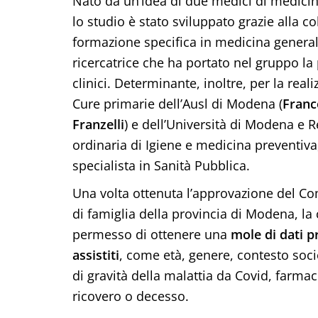
Nato da un’idea di due medici di medici
lo studio è stato sviluppato grazie alla co
formazione specifica in medicina genera
ricercatrice che ha portato nel gruppo la
clinici. Determinante, inoltre, per la real
Cure primarie dell’Ausl di Modena (
Franc
Franzelli
) e dell’Università di Modena e R
ordinaria di Igiene e medicina preventiva
specialista in Sanità Pubblica.
Una volta ottenuta l’approvazione del Comi
di famiglia della provincia di Modena, la
permesso di ottenere una
mole di dati p
assistiti
, come età, genere, contesto soc
di gravità della malattia da Covid, farmac
ricovero o decesso.