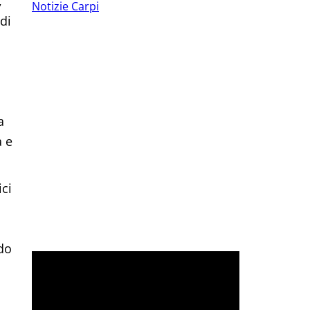
,
Notizie Carpi
 di
a
a e
ici
do