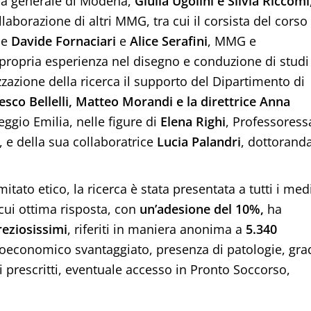
na generale di Modena,
Giulia Ugolini e Silvia Riccomi
llaborazione di altri MMG, tra cui il corsista del corso
le
Davide Fornaciari
e
Alice Serafini
, MMG e
 propria esperienza nel disegno e conduzione di studi
izzazione della ricerca il supporto del Dipartimento di
esco Bellelli, Matteo Morandi e la direttrice Anna
eggio Emilia, nelle figure di
Elena Righi
, Professoress
, e della sua collaboratrice
Lucia Palandri
, dottorand
tato etico, la ricerca è stata presentata a tutti i med
 cui ottima risposta, con
un’adesione del 10%,
ha
reziosissimi
, riferiti in maniera anonima a
5.340
ioeconomico svantaggiato, presenza di patologie, gra
i prescritti, eventuale accesso in Pronto Soccorso,