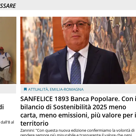
ESSARE
ATTUALITÀ
,
EMILIA-ROMAGNA
SANFELICE 1893 Banca Popolare. Con i
di
bilancio di Sostenibilità 2025 meno
carta, meno emissioni, più valore per i
territorio
dall'8 al
Zannini: "Con questa nuova edizione confermiamo la volontà di
rendere sempre più misurabile e trasparente il valore che ogni