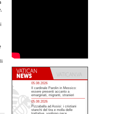
a
,
i
e
li
05.08.2026
Il cardinale Parolin in Messico:
essere presenti accanto a
emarginati, migranti, stranieri
05.08.2026
Pizzaballa ad Assisi: i cristiani
stanchi del tira e molla delle
trattative, vogliono pace