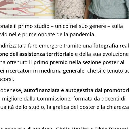
nale il primo studio – unico nel suo genere – sulla
 Covid nelle prime ondate della pandemia.
ndirizzata a fare emergere tramite una
fotografia rea
one dell’assistenza
territoriale
e della sua evoluzione
ha ottenuto il
primo premio nella sezione poster al
i ricercatori in medicina generale
, che si è tenuto a
scorsi.
i modenese,
autofinanziata e autogestita dai promotor
a migliore dalla Commissione, formata da docenti di
alità dello studio, la grafica del poster e la chiarezza