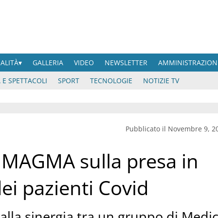
UALITÀ
GALLERIA
VIDEO
NEWSLETTER
AMMINISTRAZION
 E SPETTACOLI
SPORT
TECNOLOGIE
NOTIZIE TV
Pubblicato il Novembre 9, 2
o MAGMA sulla presa in
dei pazienti Covid
e alla sinergia tra un gruppo di Medic