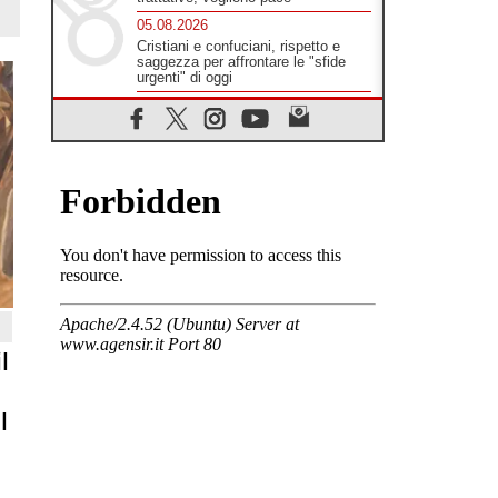
05.08.2026
Cristiani e confuciani, rispetto e
saggezza per affrontare le "sfide
urgenti" di oggi
05.08.2026
Santa Maria Maggiore, Makrickas:
la grazia di Dio scende ancora sul
mondo
05.08.2026
I giovani attendono il Papa ad
Assisi: "I social non saziano,
vogliamo cose grandi"
05.08.2026
Parolin ai preti del Guatemala: siate
"sentinelle vigili", è la santità a
rendere credibili
05.08.2026
l
Dal Papa all'udienza generale la
forza del "circolo degli eroi"
05.08.2026
l
Ucraina, il nunzio: preoccupa
sentire chi benedice la guerra. Il
Papa unica voce di pace
05.08.2026