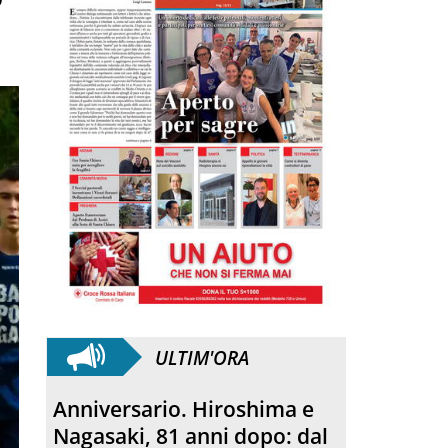
ULTIM'ORA
Morto Francesco Guccini.
L’amico teologo, “un faro