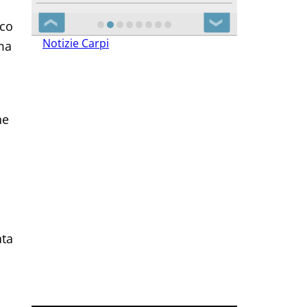
❮
❯
cco
Notizie Carpi
 ma
he
ata