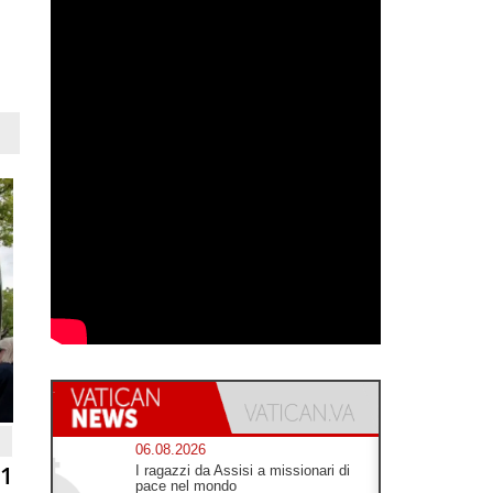
06.08.2026
81
I ragazzi da Assisi a missionari di
pace nel mondo