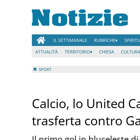
IL SETTIMANALE
RUBRICHE
SPIRIT
ATTUALITÀ
TERRITORIO
CHIESA
CULTURA
SPORT
Calcio, lo United C
trasferta contro G
Il primo gol in bluceleste di