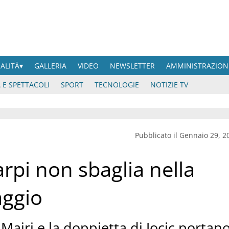
UALITÀ
GALLERIA
VIDEO
NEWSLETTER
AMMINISTRAZION
 E SPETTACOLI
SPORT
TECNOLOGIE
NOTIZIE TV
Pubblicato il Gennaio 29, 2
arpi non sbaglia nella
aggio
 Majri e la doppietta di Jocic portan