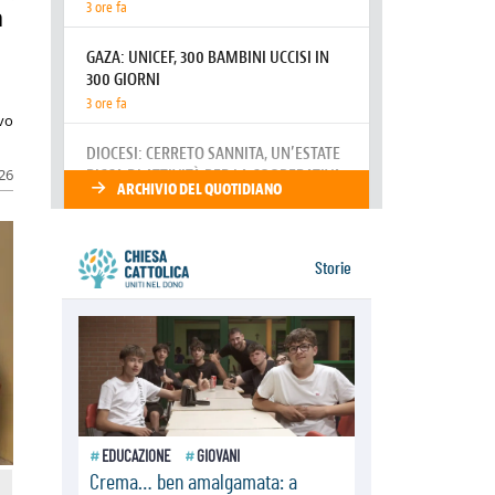
resta alto il richiamo al disarmo
a
mondiale
06.08.2026
Il Papa con i giovani ad Assisi:
costruire la civiltà dell'amore non
delle contrapposizioni
ivo
06.08.2026
Hiroshima e Nagasaki, 81 anni
dopo. Al via i "dieci giorni di
026
preghiera per la pace"