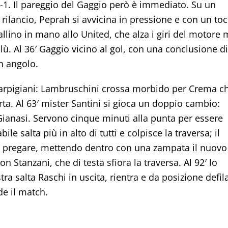
 0-1. Il pareggio del Gaggio però è immediato. Su un
 rilancio, Peprah si avvicina in pressione e con un to
l pallino in mano allo United, che alza i giri del motore
lù. Al 36′ Gaggio vicino al gol, con una conclusione di
n angolo.
 carpigiani: Lambruschini crossa morbido per Crema c
rta. Al 63′ mister Santini si gioca un doppio cambio:
 Gianasi. Servono cinque minuti alla punta per essere
e salta più in alto di tutti e colpisce la traversa; il
 fa pregare, mettendo dentro con una zampata il nuovo
n Stanzani, che di testa sfiora la traversa. Al 92′ lo
stra salta Raschi in uscita, rientra e da posizione defil
de il match.