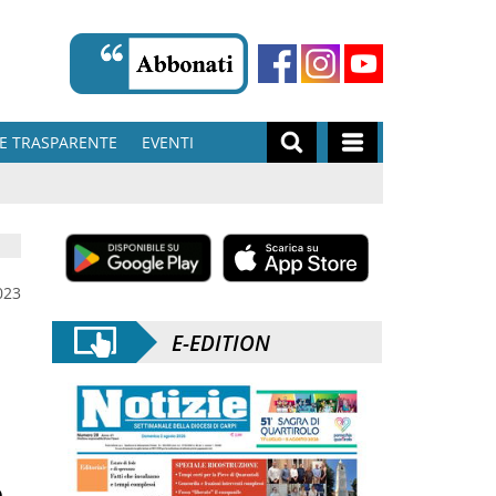
E TRASPARENTE
EVENTI
023
E-EDITION
o