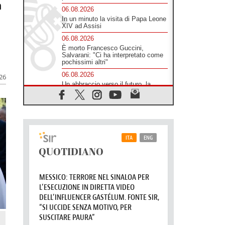
n
06.08.2026
In un minuto la visita di Papa Leone
XIV ad Assisi
06.08.2026
È morto Francesco Guccini,
Salvarani: "Ci ha interpretato come
pochissimi altri"
06.08.2026
026
Un abbraccio verso il futuro, la
grande festa del Papa e dei giovani
ad Assisi
06.08.2026
Il grazie dei giovani al Papa: "Oggi
ci sentiamo Chiesa"
06.08.2026
Leone XIV: la rivoluzione del
Vangelo abbatte i muri che
separano gli esseri umani
06.08.2026
Fra Marco Vianelli: alla scuola di
san Francesco per imparare il
Vangelo della pace
06.08.2026
Hiroshima, ad 81 anni dalla bomba