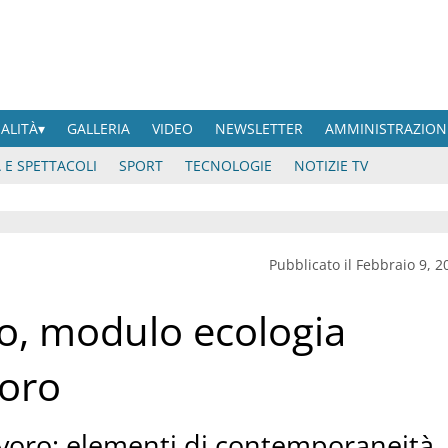
UALITÀ
GALLERIA
VIDEO
NEWSLETTER
AMMINISTRAZION
 E SPETTACOLI
SPORT
TECNOLOGIE
NOTIZIE TV
Pubblicato il Febbraio 9, 2
o, modulo ecologia
voro
 lavoro: elementi di contemporaneità