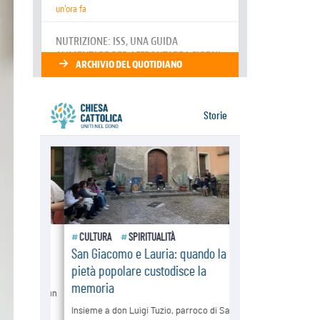
dopo. Al via i "dieci giorni di
preghiera per la pace"
06.08.2026
Santa Maria degli Angeli, quando un
Santuario custodisce le origini