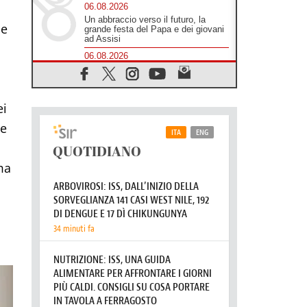
06.08.2026
Un abbraccio verso il futuro, la
ne
grande festa del Papa e dei giovani
ad Assisi
06.08.2026
Il grazie dei giovani al Papa: "Oggi
ci sentiamo Chiesa"
06.08.2026
ei
Leone XIV: la rivoluzione del
Vangelo abbatte i muri che
me
separano gli esseri umani
06.08.2026
Fra Marco Vianelli: alla scuola di
ma
san Francesco per imparare il
Vangelo della pace
06.08.2026
Hiroshima, ad 81 anni dalla bomba
resta alto il richiamo al disarmo
mondiale
06.08.2026
Il Papa con i giovani ad Assisi:
costruire la civiltà dell'amore non
delle contrapposizioni
06.08.2026
Hiroshima e Nagasaki, 81 anni