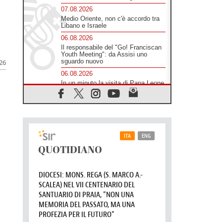
07.08.2026
Medio Oriente, non c'è accordo tra
Libano e Israele
06.08.2026
Il responsabile del "Go! Franciscan
Youth Meeting": da Assisi uno
sguardo nuovo
026
06.08.2026
In un minuto la visita di Papa Leone
XIV ad Assisi
06.08.2026
È morto Francesco Guccini,
Salvarani: "Ci ha interpretato come
pochissimi altri"
06.08.2026
Un abbraccio verso il futuro, la
grande festa del Papa e dei giovani
ad Assisi
06.08.2026
Il grazie dei giovani al Papa: "Oggi
ci sentiamo Chiesa"
06.08.2026
Leone XIV: la rivoluzione del
Vangelo abbatte i muri che