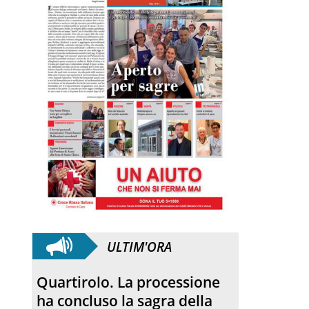
ULTIM'ORA
Anniversario. Hiroshima e
Nagasaki, 81 anni dopo: dal