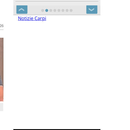
❮
❯
Notizie Carpi
026