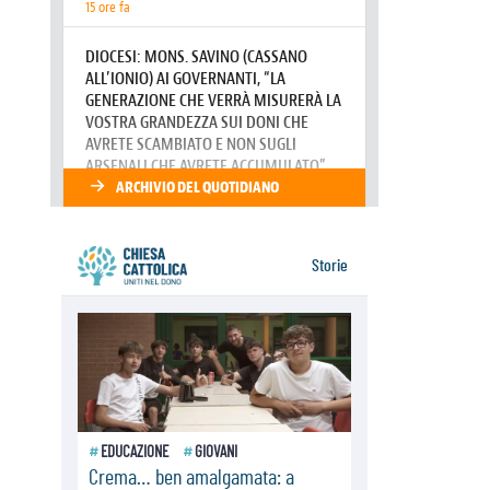
separano gli esseri umani
06.08.2026
Fra Marco Vianelli: alla scuola di
san Francesco per imparare il
Vangelo della pace
06.08.2026
Hiroshima, ad 81 anni dalla bomba
resta alto il richiamo al disarmo
mondiale