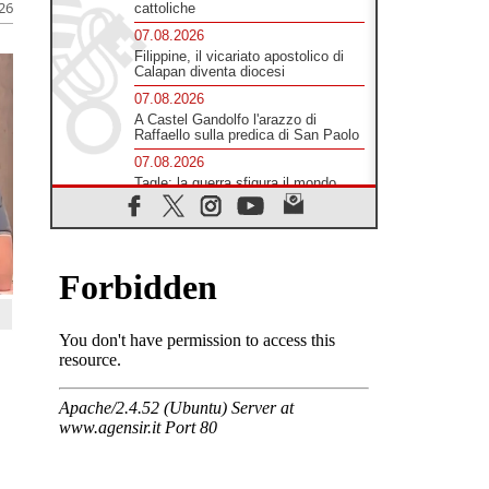
026
cattoliche
07.08.2026
Filippine, il vicariato apostolico di
Calapan diventa diocesi
07.08.2026
A Castel Gandolfo l'arazzo di
Raffaello sulla predica di San Paolo
07.08.2026
Tagle: la guerra sfigura il mondo,
solo la rivelazione di Dio lo
trasfigura
07.08.2026
Il Papa in Francia, quattro giorni
intensi tra Chiesa, popolo e
istituzioni
07.08.2026
SIGNIS 2026, dare voce alle
religiose cattoliche nello spazio
pubblico
07.08.2026
Honduras, gli sfollati invisibili di una
crisi dimenticata
07.08.2026
Italia, Antigone: carceri al limite