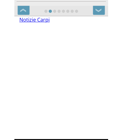
❮
❯
Notizie Carpi