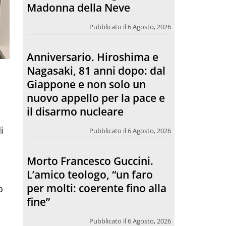
Giappone e non solo un
nuovo appello per la pace e
il disarmo nucleare
Pubblicato il 6 Agosto, 2026
Morto Francesco Guccini.
L’amico teologo, “un faro
per molti: coerente fino alla
fine”
i
Pubblicato il 6 Agosto, 2026
Chiesa. Un abbraccio verso il
futuro, la grande festa del
o
Papa e dei giovani ad Assisi
Pubblicato il 6 Agosto, 2026