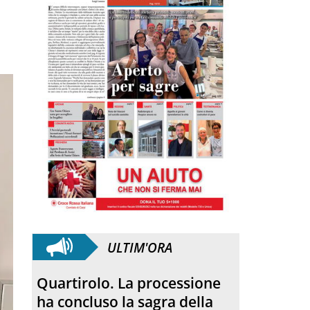
ULTIM'ORA
Anniversario. Hiroshima e
Nagasaki, 81 anni dopo: dal