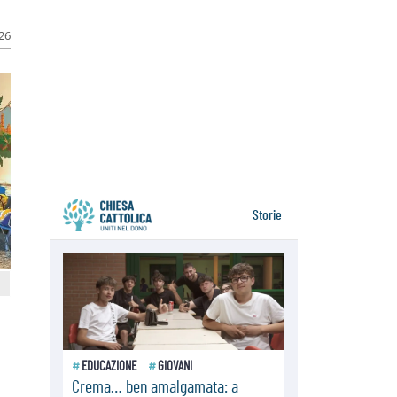
della sopravvivenza per caldo e
sovraffollamento
026
07.08.2026
Parolin conclude il viaggio in
Messico: "La pace inizia con
l'empatia per il dolore altrui"
07.08.2026
Uruguay, il presidente dei vescovi:
la visita del Papa dono per tutto il
Paese