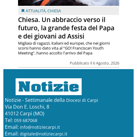
ATTUALITÀ
,
CHIESA
Chiesa. Un abbraccio verso il
futuro, la grande festa del Papa
e dei giovani ad Assisi
Migliaia di ragazzi, italiani ed europei, che nei giorni
scorsi hanno dato vita al “GO! Franciscan Youth
Meeting”, hanno accolto l'arrivo del Papa
Pubblicato il 6 Agosto, 2026
Notizie - Settimanale della
Diocesi di Carpi
Via Don E. Loschi, 8
41012 Carpi (MO)
Tel:
059 687068
Email:
info@notiziecarpi.it
Email:
digitale@notiziecarpi.it