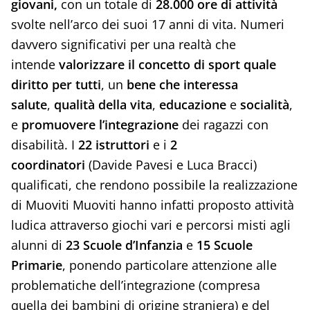
giovani,
con un totale di
28.000 ore di attività
svolte nell’arco dei suoi 17 anni di vita. Numeri
davvero significativi per una realtà che
intende
valorizzare il concetto di sport quale
diritto per tutti
, un
bene che interessa
salute
,
qualità della vita
,
educazione
e
socialità
,
e
promuovere l’integrazione
dei ragazzi con
disabilità. I
22 istruttori
e i
2
coordinatori
(Davide Pavesi e Luca Bracci)
qualificati, che rendono possibile la realizzazione
di Muoviti Muoviti hanno infatti proposto attività
ludica attraverso giochi vari e percorsi misti agli
alunni di
23 Scuole d’Infanzia
e
15 Scuole
Primarie
, ponendo particolare attenzione alle
problematiche dell’integrazione (compresa
quella dei bambini di origine straniera) e del