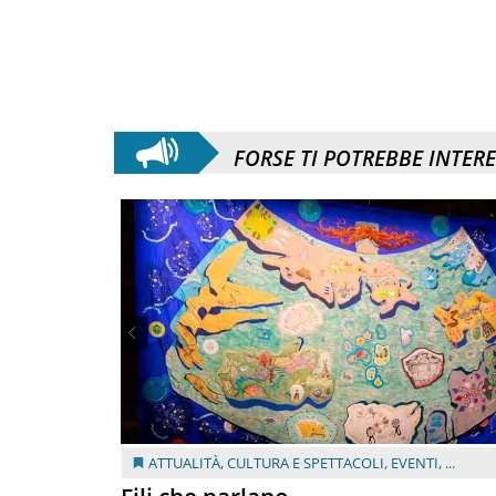
FORSE TI POTREBBE INTER
ATTUALITÀ
,
CULTURA E SPETTACOLI
,
EVENTI
, ...