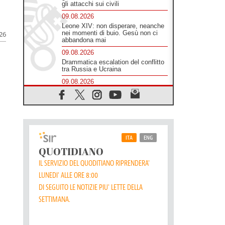
gli attacchi sui civili
09.08.2026
Leone XIV: non disperare, neanche
nei momenti di buio. Gesù non ci
026
abbandona mai
09.08.2026
Drammatica escalation del conflitto
tra Russia e Ucraina
09.08.2026
Tra Tolkien e Leone, un convegno
su "l'uomo, il mezzo e l'algoritmo"
09.08.2026
Spagna, controlli alle frontiere per i
viaggiatori provenienti dall'Italia
09.08.2026
Indonesia, un dollaro per la
costruzione di 219 Chiese
09.08.2026
Il dialogo interreligioso, isola di
resistenza per rispondere alle paure
del mondo
09.08.2026
In Ciad nasce la rete dei media
cattolici