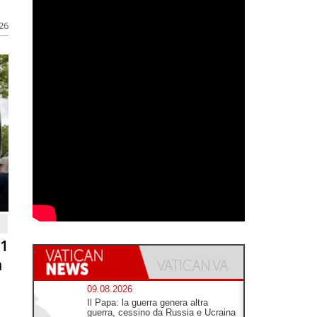
026
81
n
09.08.2026
Il Papa: la guerra genera altra
guerra, cessino da Russia e Ucraina