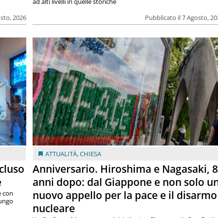
ad alti livelli in quelle storiche
osto, 2026
Pubblicato il 7 Agosto, 2
ATTUALITÀ
,
CHIESA
cluso
Anniversario. Hiroshima e Nagasaki, 
e
anni dopo: dal Giappone e non solo u
nuovo appello per la pace e il disarmo
e con
lungo
nucleare