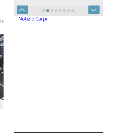
❮
❯
Notizie Carpi
026