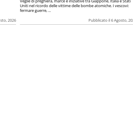
Veglie di preghiera, marce e iniziative tra Giappone, Italia e Stati
Uniti nel ricordo delle vittime delle bombe atomiche. I vescovi:
fermare guerre, ...
osto, 2026
Pubblicato il 6 Agosto, 2