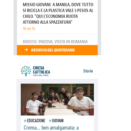
08.08.2026
Pozzuoli, la Chiesa in prima linea:
una Messa tra i detriti e aiuti per gli
sfollati
08.08.2026
Leone XIV il 7 settembre al
Santuario della Madre del Buon
Consiglio di Genazzano