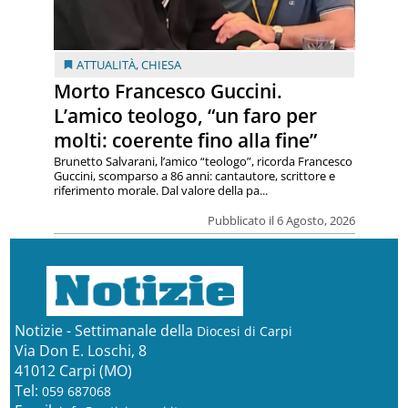
ATTUALITÀ
,
CHIESA
Morto Francesco Guccini.
L’amico teologo, “un faro per
molti: coerente fino alla fine”
Brunetto Salvarani, l’amico “teologo”, ricorda Francesco
Guccini, scomparso a 86 anni: cantautore, scrittore e
riferimento morale. Dal valore della pa...
Pubblicato il 6 Agosto, 2026
Notizie - Settimanale della
Diocesi di Carpi
Via Don E. Loschi, 8
41012 Carpi (MO)
Tel:
059 687068