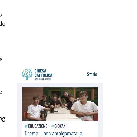
della sopravvivenza per caldo e
sovraffollamento
o
07.08.2026
Parolin conclude il viaggio in
ndo
Messico: "La pace inizia con
l'empatia per il dolore altrui"
07.08.2026
Uruguay, il presidente dei vescovi:
la visita del Papa dono per tutto il
Paese
ta
e
ing
a