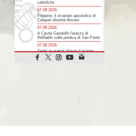
cattoliche
07.08.2026
Filippine, il vicariato apostolico di
Calapan diventa diocesi
07.08.2026
A Castel Gandolfo l'arazzo di
Raffaello sulla predica di San Paolo
07.08.2026
Tagle: la guerra sfigura il mondo,
solo la rivelazione di Dio lo
trasfigura
07.08.2026
Il Papa in Francia, quattro giorni
intensi tra Chiesa, popolo e
istituzioni
07.08.2026
SIGNIS 2026, dare voce alle
religiose cattoliche nello spazio
pubblico
07.08.2026
Honduras, gli sfollati invisibili di una
crisi dimenticata
07.08.2026
Italia, Antigone: carceri al limite