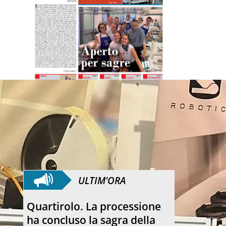
ULTIM'ORA
Anniversario. Hiroshima e
Nagasaki, 81 anni dopo: dal