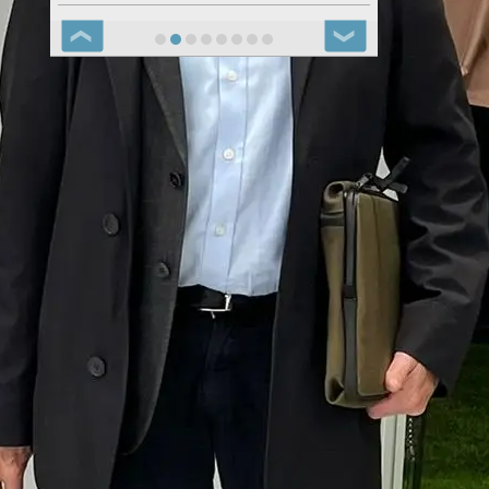
❮
❯
Notizie Carpi