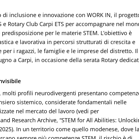
o di inclusione e innovazione con WORK IN, il progett
APS e Rotary Club Carpi ETS per accompagnare nel mo
 predisposizione per le materie STEM. L’obiettivo è
stica e lavorativa in percorsi strutturati di crescita e
er i ragazzi, le famiglie e le imprese del distretto. Il
ugno a Carpi, in occasione della serata Rotary dedica
visibile
a, molti profili neurodivergenti presentano competenz
nsiero sistemico, considerate fondamentali nelle
zzate nel mercato del lavoro (vedi per
and Research Archive, “STEM for All Abilities: Unlock
 2025). In un territorio come quello modenese, dove l
cercano sempre più competenze STEM, il rischio è di