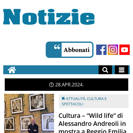
28
APR
2024
ATTUALITÀ
,
CULTURA E
SPETTACOLI
Cultura – “Wild life” di
Alessandro Andreoli in
mostra a Reggio Emilia