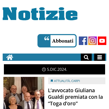
5
DIC
2024
ATTUALITÀ
,
CARPI
L’avvocato Giuliana
Gualdi premiata con la
“Toga d’oro”