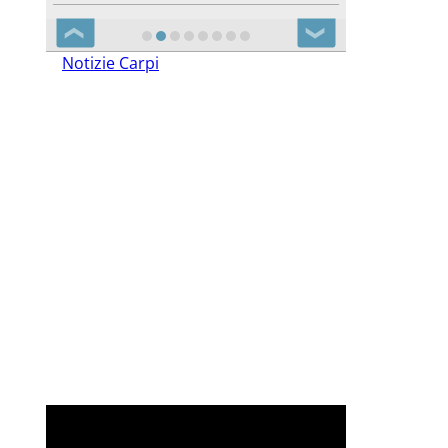
❮
❯
Notizie Carpi