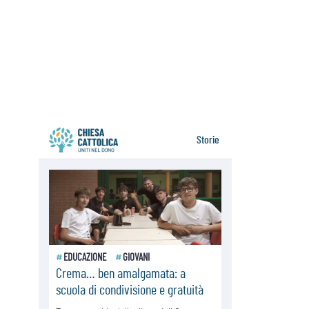
06.08.2026
Il grazie dei giovani al Papa: "Oggi
ci sentiamo Chiesa"
06.08.2026
Leone XIV: la rivoluzione del
Vangelo abbatte i muri che
separano gli esseri umani