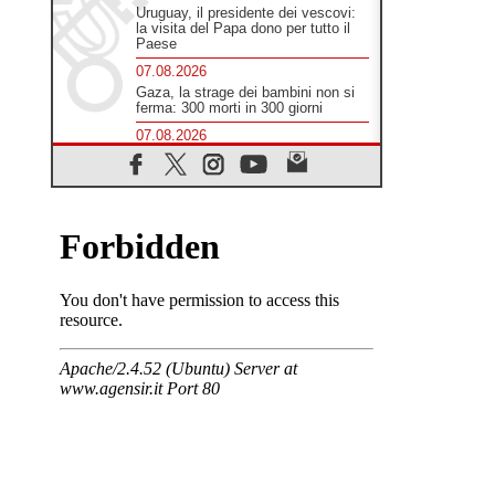
Uruguay, il presidente dei vescovi:
la visita del Papa dono per tutto il
Paese
07.08.2026
Gaza, la strage dei bambini non si
ferma: 300 morti in 300 giorni
07.08.2026
Medio Oriente, non c'è accordo tra
Libano e Israele
06.08.2026
Il responsabile del "Go! Franciscan
Youth Meeting": da Assisi uno
sguardo nuovo
06.08.2026
In un minuto la visita di Papa Leone
XIV ad Assisi
06.08.2026
È morto Francesco Guccini,
Salvarani: "Ci ha interpretato come
pochissimi altri"
06.08.2026
Un abbraccio verso il futuro, la
grande festa del Papa e dei giovani
ad Assisi