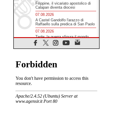
Filippine, il vicariato apostolico di
Calapan diventa diocesi
07.08.2026
A Castel Gandolfo l'arazzo di
Raffaello sulla predica di San Paolo
07.08.2026
Tagle: la guerra sfigura il mondo,
solo la rivelazione di Dio lo
trasfigura
07.08.2026
Il Papa in Francia, quattro giorni
intensi tra Chiesa, popolo e
istituzioni
07.08.2026
SIGNIS 2026, dare voce alle
religiose cattoliche nello spazio
pubblico
07.08.2026
Honduras, gli sfollati invisibili di una
crisi dimenticata
07.08.2026
Italia, Antigone: carceri al limite
della sopravvivenza per caldo e
sovraffollamento