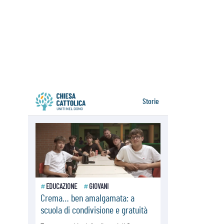
07.08.2026
Parolin conclude il viaggio in
Messico: "La pace inizia con
l'empatia per il dolore altrui"
07.08.2026
Uruguay, il presidente dei vescovi:
la visita del Papa dono per tutto il
Paese