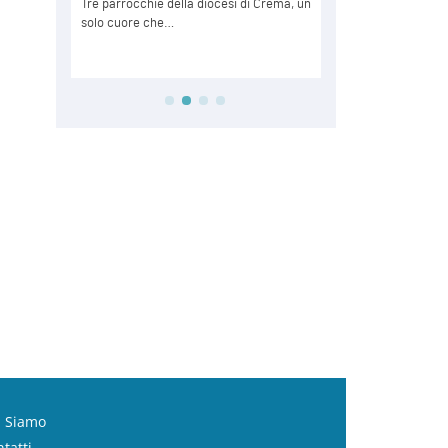
i Siamo
tatti