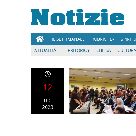
IL SETTIMANALE
RUBRICHE
SPIRIT
ATTUALITÀ
TERRITORIO
CHIESA
CULTURA
12
DIC
2023