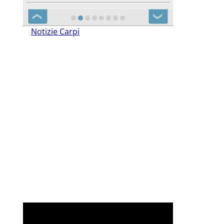
❮
❯
Notizie Carpi