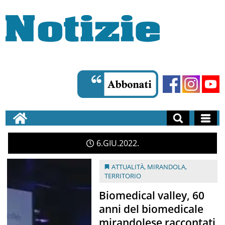
6
GIU
2022
ATTUALITÀ
,
MIRANDOLA
,
TERRITORIO
Biomedical valley, 60
anni del biomedicale
mirandolese raccontati