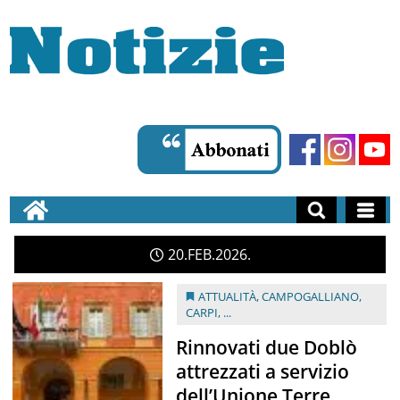
20
FEB
2026
ATTUALITÀ
,
CAMPOGALLIANO
,
CARPI
, ...
Rinnovati due Doblò
attrezzati a servizio
dell’Unione Terre