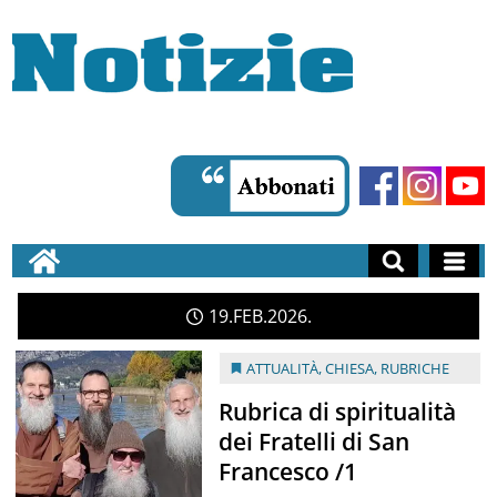
19
FEB
2026
ATTUALITÀ
,
CHIESA
,
RUBRICHE
Rubrica di spiritualità
dei Fratelli di San
Francesco /1