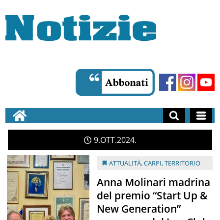
9
OTT
2024
ATTUALITÀ
,
CARPI
,
TERRITORIO
Anna Molinari madrina
del premio “Start Up &
New Generation”