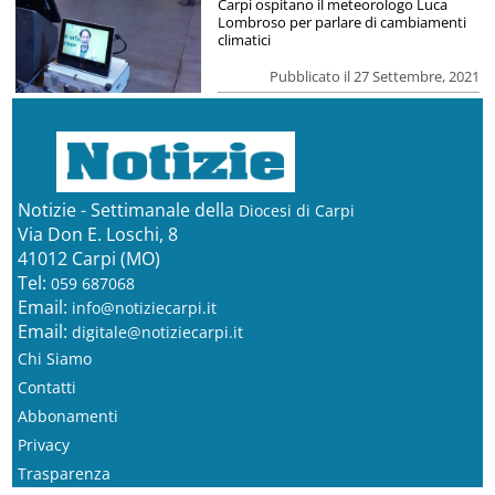
Carpi ospitano il meteorologo Luca
Lombroso per parlare di cambiamenti
climatici
Pubblicato il 27 Settembre, 2021
Notizie - Settimanale della
Diocesi di Carpi
Via Don E. Loschi, 8
41012 Carpi (MO)
Tel:
059 687068
Email:
info@notiziecarpi.it
Email:
digitale@notiziecarpi.it
Chi Siamo
Contatti
Abbonamenti
Privacy
Trasparenza