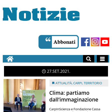
27
SET
2021
ATTUALITÀ
,
CARPI
,
TERRITORIO
Clima: partiamo
dall’immaginazione
CarpInScienza e Fondazione Cassa