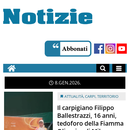
8
GEN
2026
ATTUALITÀ
,
CARPI
,
TERRITORIO
Il carpigiano Filippo
Ballestrazzi, 16 anni,
tedoforo della Fiamma