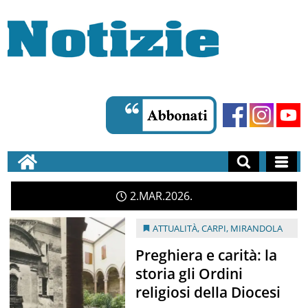
2
MAR
2026
ATTUALITÀ
,
CARPI
,
MIRANDOLA
Preghiera e carità: la
storia gli Ordini
religiosi della Diocesi