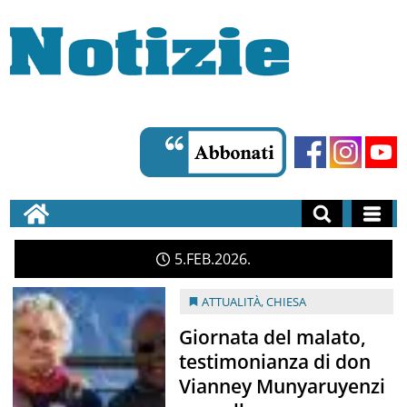
5
FEB
2026
ATTUALITÀ
,
CHIESA
Giornata del malato,
testimonianza di don
Vianney Munyaruyenzi