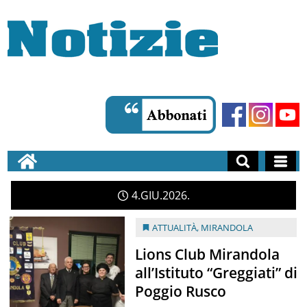
4
GIU
2026
ATTUALITÀ
,
MIRANDOLA
Lions Club Mirandola
all’Istituto “Greggiati” di
Poggio Rusco