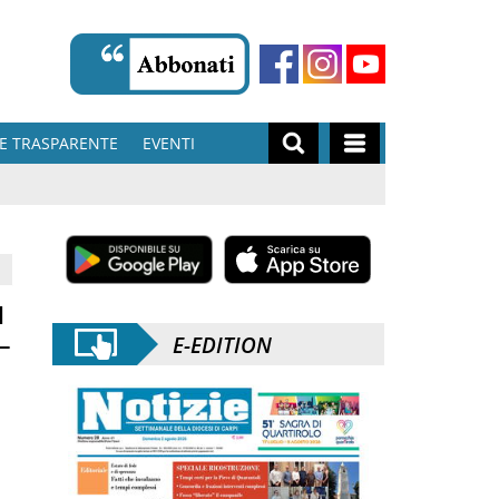
E TRASPARENTE
EVENTI
l
 –
E-EDITION