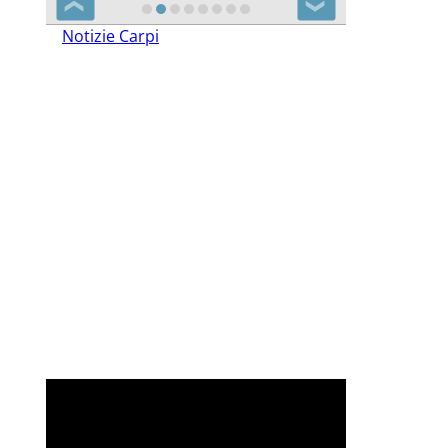
❮
❯
Notizie Carpi