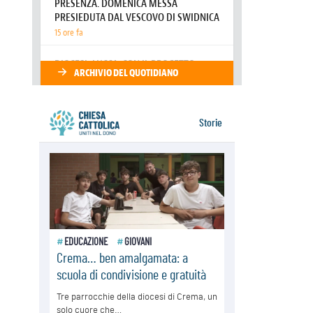
Honduras, gli sfollati invisibili di una
crisi dimenticata
07.08.2026
Italia, Antigone: carceri al limite
della sopravvivenza per caldo e
sovraffollamento