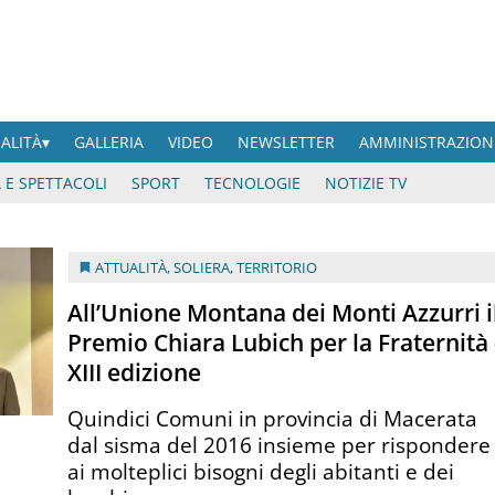
UALITÀ
GALLERIA
VIDEO
NEWSLETTER
AMMINISTRAZION
 E SPETTACOLI
SPORT
TECNOLOGIE
NOTIZIE TV
ATTUALITÀ
,
SOLIERA
,
TERRITORIO
All’Unione Montana dei Monti Azzurri i
Premio Chiara Lubich per la Fraternità
XIII edizione
Quindici Comuni in provincia di Macerata
dal sisma del 2016 insieme per rispondere
ai molteplici bisogni degli abitanti e dei