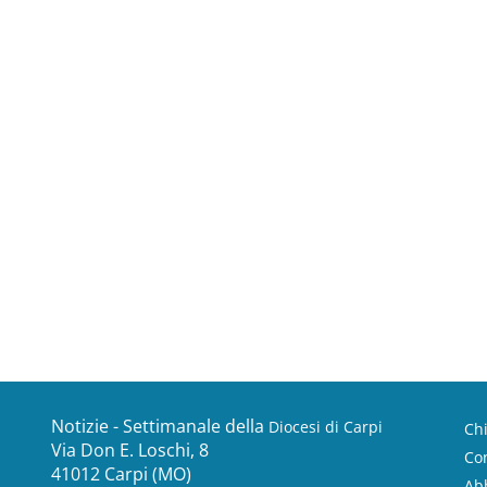
Notizie - Settimanale della
Diocesi di Carpi
Ch
Via Don E. Loschi, 8
Con
41012 Carpi (MO)
Ab