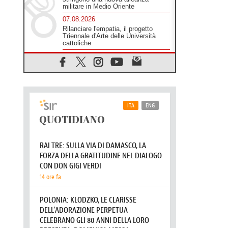
militare in Medio Oriente
07.08.2026
Rilanciare l'empatia, il progetto
Triennale d'Arte delle Università
cattoliche
07.08.2026
Filippine, il vicariato apostolico di
Calapan diventa diocesi
07.08.2026
A Castel Gandolfo l'arazzo di
Raffaello sulla predica di San Paolo
07.08.2026
Tagle: la guerra sfigura il mondo,
solo la rivelazione di Dio lo
trasfigura
07.08.2026
Il Papa in Francia, quattro giorni
intensi tra Chiesa, popolo e
istituzioni
07.08.2026
SIGNIS 2026, dare voce alle
religiose cattoliche nello spazio
pubblico
07.08.2026