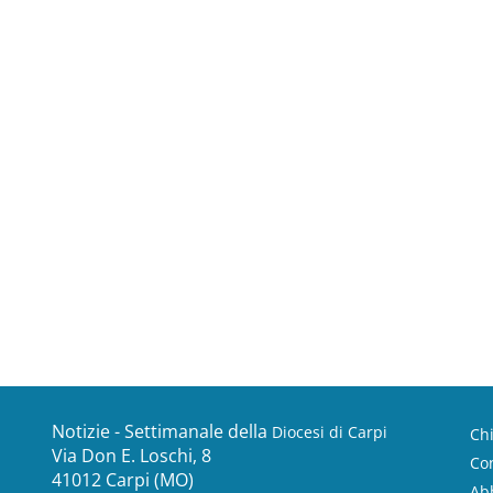
Notizie - Settimanale della
Diocesi di Carpi
Ch
Via Don E. Loschi, 8
Con
41012 Carpi (MO)
Ab