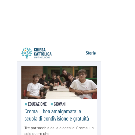
08.08.2026
Pozzuoli, la Chiesa in prima linea:
una Messa tra i detriti e aiuti per gli
sfollati