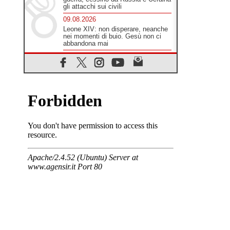
gli attacchi sui civili
09.08.2026
Leone XIV: non disperare, neanche
nei momenti di buio. Gesù non ci
abbandona mai
09.08.2026
Drammatica escalation del conflitto
tra Russia e Ucraina
09.08.2026
Tra Tolkien e Leone, un convegno
su "l'uomo, il mezzo e l'algoritmo"
09.08.2026
Spagna, controlli alle frontiere per i
viaggiatori provenienti dall'Italia
09.08.2026
Indonesia, un dollaro per la
costruzione di 219 Chiese
09.08.2026
Il dialogo interreligioso, isola di
resistenza per rispondere alle paure
del mondo
09.08.2026
In Ciad nasce la rete dei media
cattolici