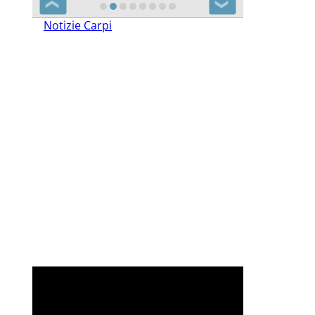
❮
❯
Notizie Carpi