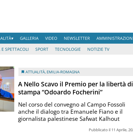
UALITÀ
GALLERIA
VIDEO
NEWSLETTER
AMMINISTRAZION
 E SPETTACOLI
SPORT
TECNOLOGIE
NOTIZIE TV
ATTUALITÀ
,
EMILIA-ROMAGNA
A Nello Scavo il Premio per la libertà d
stampa “Odoardo Focherini”
Nel corso del convegno al Campo Fossoli
anche il dialogo tra Emanuele Fiano e il
giornalista palestinese Safwat Kalhout
Pubblicato il 11 Aprile, 2