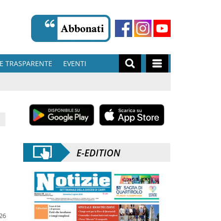
E TRASPARENTE
EVENTI
i
E-EDITION
026