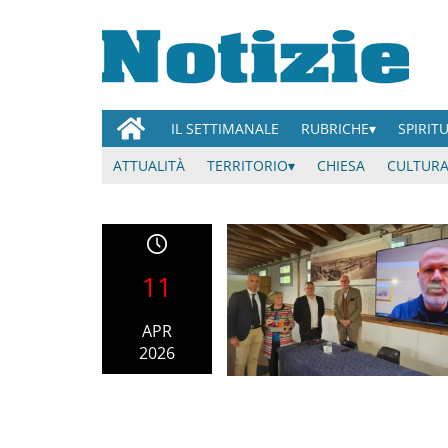
IL SETTIMANALE
RUBRICHE
SPIRIT
ATTUALITÀ
TERRITORIO
CHIESA
CULTURA
11
APR
2026