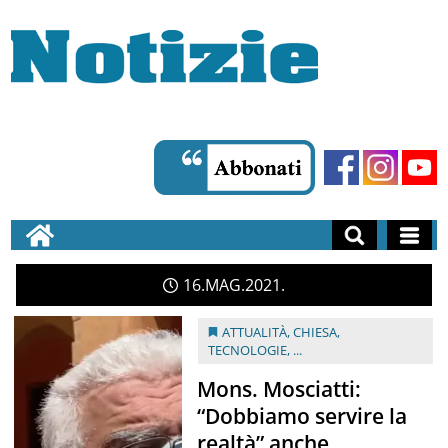
16
MAG
2021
ATTUALITÀ
,
CHIESA
,
TECNOLOGIE
, ...
Mons. Mosciatti:
“Dobbiamo servire la
realtà” anche