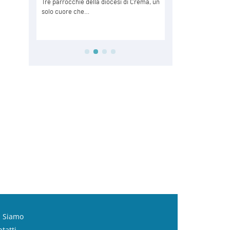
i Siamo
tatti