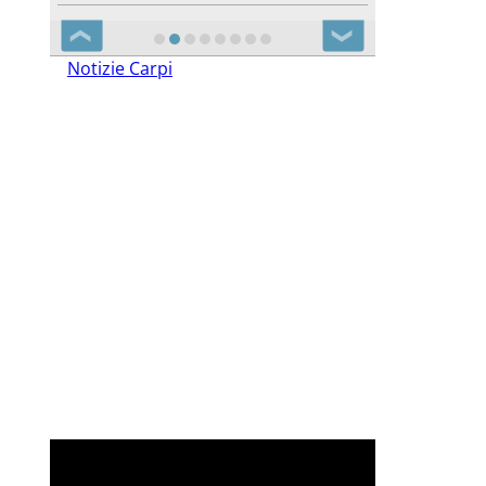
❮
❯
Notizie Carpi