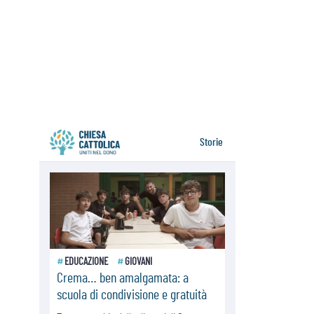
07.08.2026
Parolin conclude il viaggio in
Messico: "La pace inizia con
l'empatia per il dolore altrui"
07.08.2026
Uruguay, il presidente dei vescovi:
la visita del Papa dono per tutto il
Paese