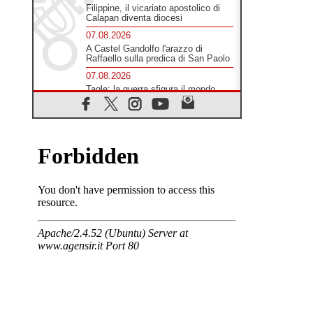
Filippine, il vicariato apostolico di
Calapan diventa diocesi
07.08.2026
A Castel Gandolfo l'arazzo di
Raffaello sulla predica di San Paolo
07.08.2026
Tagle: la guerra sfigura il mondo,
solo la rivelazione di Dio lo
trasfigura
07.08.2026
Il Papa in Francia, quattro giorni
intensi tra Chiesa, popolo e
istituzioni
07.08.2026
SIGNIS 2026, dare voce alle
religiose cattoliche nello spazio
pubblico
07.08.2026
Honduras, gli sfollati invisibili di una
crisi dimenticata
07.08.2026
Italia, Antigone: carceri al limite
della sopravvivenza per caldo e
sovraffollamento