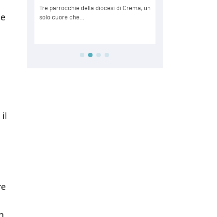
he
il
re
n