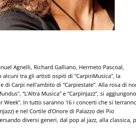
nuel Agnelli, Richard Galliano, Hermeto Pascoal,
lcuni tra gli artisti ospiti di “CarpinMusica”, la
di Carpi nell’ambito di “Carpiestate”. Alla rosa di n
undus”, “L’Altra Musica” e “CarpInJazz”, si aggiungon
ar Week”. In tutto saranno 16 i concerti che si terrann
InJazz) e nel Cortile d’Onore di Palazzo dei Pio
rsando diversi generi, dal pop al jazz, alla classica, 