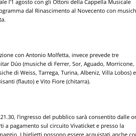
nale l’1 agosto con gli Ottoni della Cappella Musicale
 programma dal Rinascimento al Novecento con music
ta.
azione con Antonio Molfetta, invece prevede tre
itar Dúo (musiche di Ferrer, Sor, Aguado, Morricone,
iche di Weiss, Tarrega, Turina, Albeniz, Villa Lobos) e 
anti (flauto) e Vito Fiore (chitarra).
e 21.30, l’ingresso del pubblico sarà consentito dalle o
rti a pagamento sul circuito Vivaticket e presso la
 maggio. I biglietti possono essere acquistati anche co