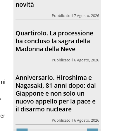
Madonna della Neve
Pubblicato il 6 Agosto, 2026
Anniversario. Hiroshima e
Nagasaki, 81 anni dopo: dal
Giappone e non solo un
nuovo appello per la pace e
il disarmo nucleare
Pubblicato il 6 Agosto, 2026
omi
o
Morto Francesco Guccini.
o
L’amico teologo, “un faro
per molti: coerente fino alla
per
fine”
Pubblicato il 6 Agosto, 2026