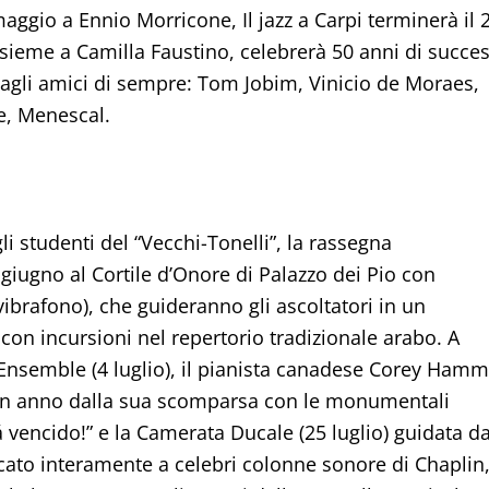
aggio a Ennio Morricone, Il jazz a Carpi terminerà il 
nsieme a Camilla Faustino, celebrerà 50 anni di succes
agli amici di sempre: Tom Jobim, Vinicio de Moraes,
e, Menescal.
i studenti del “Vecchi-Tonelli”, la rassegna
 giugno al Cortile d’Onore di Palazzo dei Pio con
ibrafono), che guideranno gli ascoltatori in un
 con incursioni nel repertorio tradizionale arabo. A
s Ensemble (4 luglio), il pianista canadese Corey Hamm
a un anno dalla sua scomparsa con le monumentali
 vencido!” e la Camerata Ducale (25 luglio) guidata d
o interamente a celebri colonne sonore di Chaplin