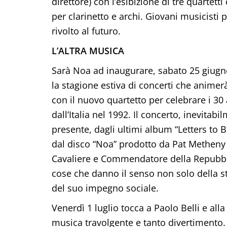
direttore) con l’esibizione di tre quartett
per clarinetto e archi. Giovani musicist
rivolto al futuro.
L’ALTRA MUSICA
Sarà Noa ad inaugurare, sabato 25 giugno
la stagione estiva di concerti che animerà 
con il nuovo quartetto per celebrare i 30 
dall’Italia nel 1992. Il concerto, inevita
presente, dagli ultimi album “Letters to Bac
dal disco “Noa” prodotto da Pat Metheny n
Cavaliere e Commendatore della Repubbli
cose che danno il senso non solo della st
del suo impegno sociale.
Venerdì 1 luglio tocca a Paolo Belli e all
musica travolgente e tanto divertimento. I