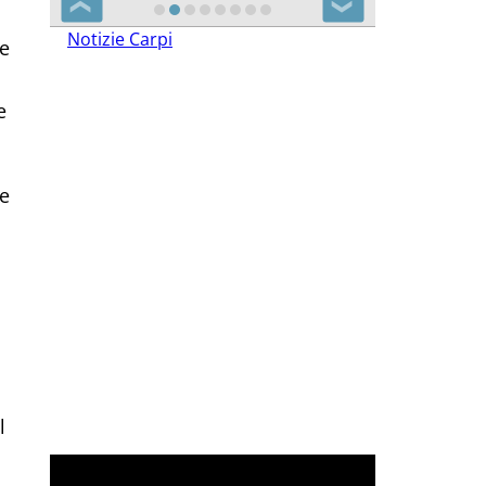
❮
❯
 e
Notizie Carpi
e
ce
l