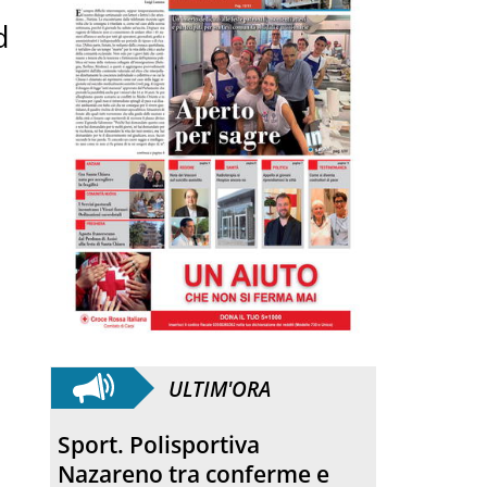
d
ULTIM'ORA
Quartirolo. La processione
ha concluso la sagra della