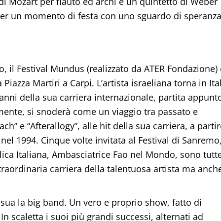
i di Mozart per flauto ed archi e un quintetto di Weber
i per un momento di festa con uno sguardo di speranz
, il Festival Mundus (realizzato da ATER Fondazione) 
Piazza Martiri a Carpi. L’artista israeliana torna in Ita
anni della sua carriera internazionale, partita appunt
bilmente, si snoderà come un viaggio tra passato e
h” e “Afterallogy”, alle hit della sua carriera, a parti
el 1994. Cinque volte invitata al Festival di Sanremo
ca Italiana, Ambasciatrice Fao nel Mondo, sono tutt
raordinaria carriera della talentuosa artista ma anch
a sua la big band. Un vero e proprio show, fatto di
n scaletta i suoi più grandi successi, alternati ad