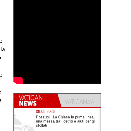
a
e
lia
o
re
,
e
e
08.08.2026
Pozzuoli. La Chiesa in prima linea,
una messa tra i detriti e aiuti per gli