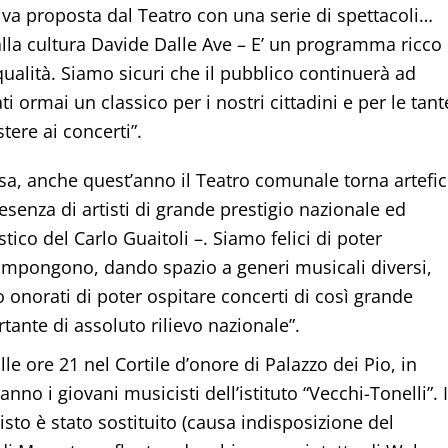
tiva proposta dal Teatro con una serie di spettacoli…
alla cultura Davide Dalle Ave – E’ un programma ricco
 qualità. Siamo sicuri che il pubblico continuerà ad
 ormai un classico per i nostri cittadini e per le tant
tere ai concerti”.
rsa, anche quest’anno il Teatro comunale torna artefi
esenza di artisti di grande prestigio nazionale ed
stico del Carlo Guaitoli –. Siamo felici di poter
ompongono, dando spazio a generi musicali diversi,
o onorati di poter ospitare concerti di così grande
tante di assoluto rilievo nazionale”.
le ore 21 nel Cortile d’onore di Palazzo dei Pio, in
nno i giovani musicisti dell’istituto “Vecchi-Tonelli”. I
sto è stato sostituito (causa indisposizione del