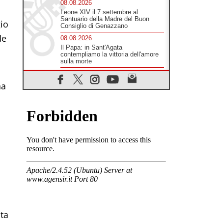
sfollati
08.08.2026
io
Leone XIV il 7 settembre al
Santuario della Madre del Buon
de
Consiglio di Genazzano
08.08.2026
Il Papa: in Sant'Agata
contempliamo la vittoria dell'amore
sulla morte
na
08.08.2026
Hebdomada Papae: il Gr in latino
dell'8 agosto
08.08.2026
Spin Time, Reina: Cristo non abita
nei palazzi del potere ma si
identifica coi senzatetto
08.08.2026
SIGNIS 2026, la comunicazione al
servizio del Vangelo
08.08.2026
Argentina, l'arcivescovo Colombo:
"La visita del Papa messaggio di
pace e dignità"
lta
08.08.2026