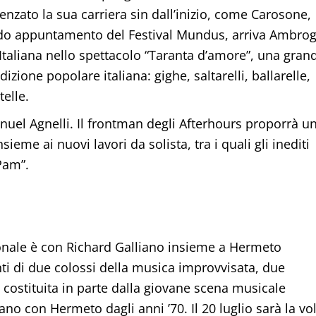
nzato la sua carriera sin dall’inizio, come Carosone,
ondo appuntamento del Festival Mundus, arriva Ambrog
taliana nello spettacolo “Taranta d’amore”, una gran
dizione popolare italiana: gighe, saltarelli, ballarelle,
elle.
anuel Agnelli. Il frontman degli Afterhours proporrà u
ieme ai nuovi lavori da solista, tra i quali gli inediti
Pam”.
ionale è con Richard Galliano insieme a Hermeto
i di due colossi della musica improvvisata, due
d costituita in parte dalla giovane scena musicale
ano con Hermeto dagli anni ’70. Il 20 luglio sarà la vo