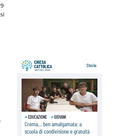
Tonalestate 2026, i giovani
29
sconfiggono la paura
si
08.08.2026
Marcinelle, 70 anni dopo istituita la
Giornata europea per le vittime sul
lavoro
08.08.2026
Arabia Saudita, Turchia e Pakistan
stringono una nuova alleanza
militare in Medio Oriente
a
,