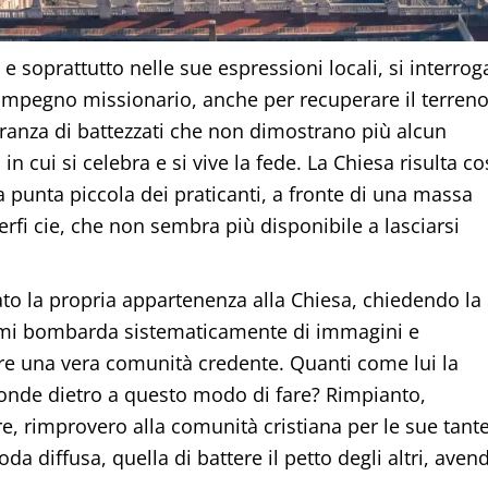
 e soprattutto nelle sue espressioni locali, si interrog
l’impegno missionario, anche per recuperare il terren
ranza di battezzati che non dimostrano più alcun
in cui si celebra e si vive la fede. La Chiesa risulta co
a punta piccola dei praticanti, a fronte di una massa
rfi cie, che non sembra più disponibile a lasciarsi
ato la propria appartenenza alla Chiesa, chiedendo la
i, mi bombarda sistematicamente di immagini e
e una vera comunità credente. Quanti come lui la
onde dietro a questo modo di fare? Rimpianto,
e, rimprovero alla comunità cristiana per le sue tant
 diffusa, quella di battere il petto degli altri, aven