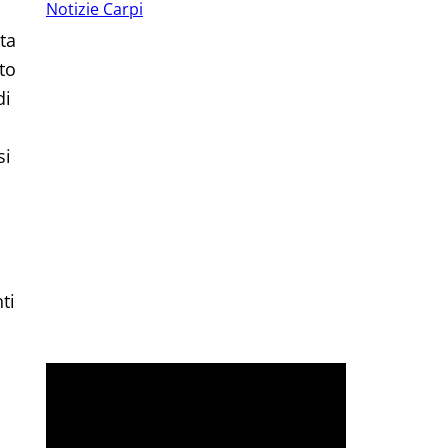
Notizie Carpi
ta
to
di
si
ti