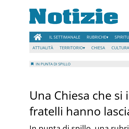
IL SETTIMANALE
RUBRICHE
SPIRIT
ATTUALITÀ
TERRITORIO
CHIESA
CULTURA
IN PUNTA DI SPILLO
Una Chiesa che si 
fratelli hanno lasci
In punta di spillo, una rubr