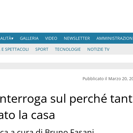
UALITÀ
GALLERIA
VIDEO
NEWSLETTER
AMMINISTRAZION
 E SPETTACOLI
SPORT
TECNOLOGIE
NOTIZIE TV
Pubblicato il Marzo 20, 2
interroga sul perché tant
ato la casa
ica a cura di Bruno Fasani