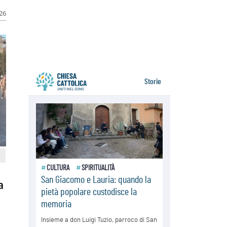
Venezuela, don Pagniello: "Nel
026
dolore, una Chiesa che non si
arrende"
05.08.2026
Migranti, UE compatta su Ceuta:
superata una prova difficile
a