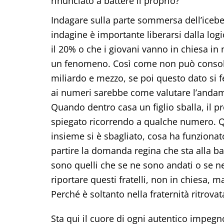
rinunciato a battere il proprio?
Indagare sulla parte sommersa dell’icebe
indagine è importante liberarsi dalla logic
il 20% o che i giovani vanno in chiesa in
un fenomeno. Così come non può consolar
miliardo e mezzo, se poi questo dato si fe
ai numeri sarebbe come valutare l’andame
Quando dentro casa un figlio sballa, il p
spiegato ricorrendo a qualche numero. Qu
insieme si è sbagliato, cosa ha funzionat
partire la domanda regina che sta alla b
sono quelli che se ne sono andati o se 
riportare questi fratelli, non in chiesa, m
Perché è soltanto nella fraternità ritrovat
Sta qui il cuore di ogni autentico impegn