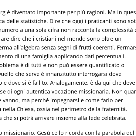
rg è diventato importante per più ragioni. Ma in ques
a delle statistiche. Dire che oggi i praticanti sono sot
 numero a una sola cifra non racconta la complessità 
e dire che i cristiani nel mondo sono oltre un
rma all’algebra senza segni di frutti coerenti. Fermar
nto di una famiglia applicando dati percentuali.
roblema è di tutti e non può essere quantificato o
ello che serve è innanzitutto interrogarsi dove
o e dove si è fallito. Analogamente, è da qui che deve
ase di ogni autentica vocazione missionaria. Non quan
ne vanno, ma perché impegnarsi e come farlo per
a nella Chiesa, ossia nel perimetro della fraternità.
a che si potrà arrivare insieme alla fede celebrata.
o missionario. Gesù ce lo ricorda con la parabola del