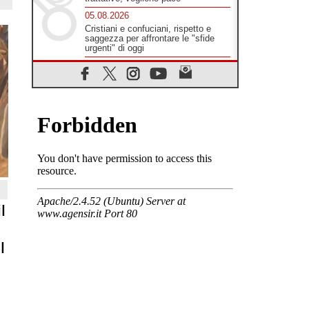
05.08.2026
Cristiani e confuciani, rispetto e
saggezza per affrontare le "sfide
urgenti" di oggi
05.08.2026
Santa Maria Maggiore, Makrickas:
la grazia di Dio scende ancora sul
mondo
05.08.2026
I giovani attendono il Papa ad
Assisi: "I social non saziano,
vogliamo cose grandi"
05.08.2026
Parolin ai preti del Guatemala: siate
"sentinelle vigili", è la santità a
rendere credibili
l
05.08.2026
Dal Papa all'udienza generale la
forza del "circolo degli eroi"
l
05.08.2026
Ucraina, il nunzio: preoccupa
sentire chi benedice la guerra. Il
Papa unica voce di pace
05.08.2026