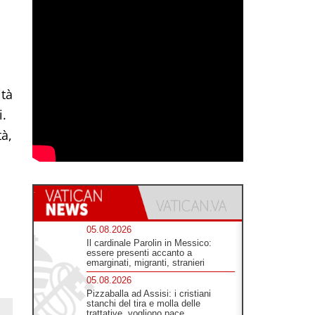
ità
i.
tà,
05.08.2026
Il cardinale Parolin in Messico:
essere presenti accanto a
emarginati, migranti, stranieri
05.08.2026
Pizzaballa ad Assisi: i cristiani
stanchi del tira e molla delle
trattative, vogliono pace