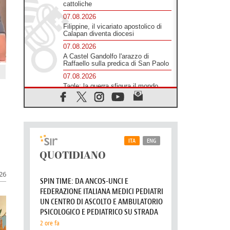
cattoliche
07.08.2026
Filippine, il vicariato apostolico di
Calapan diventa diocesi
07.08.2026
A Castel Gandolfo l'arazzo di
Raffaello sulla predica di San Paolo
07.08.2026
Tagle: la guerra sfigura il mondo,
solo la rivelazione di Dio lo
trasfigura
07.08.2026
Il Papa in Francia, quattro giorni
intensi tra Chiesa, popolo e
istituzioni
07.08.2026
SIGNIS 2026, dare voce alle
religiose cattoliche nello spazio
026
pubblico
07.08.2026
Honduras, gli sfollati invisibili di una
crisi dimenticata
07.08.2026
Italia, Antigone: carceri al limite