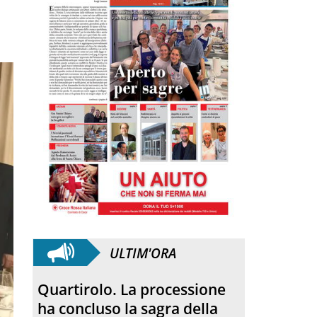
ULTIM'ORA
Anniversario. Hiroshima e
Nagasaki, 81 anni dopo: dal