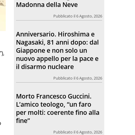
Giappone e non solo un
nuovo appello per la pace e
il disarmo nucleare
Pubblicato il 6 Agosto, 2026
Morto Francesco Guccini.
),
L’amico teologo, “un faro
per molti: coerente fino alla
fine”
Pubblicato il 6 Agosto, 2026
Chiesa. Un abbraccio verso il
,
futuro, la grande festa del
Papa e dei giovani ad Assisi
o
Pubblicato il 6 Agosto, 2026