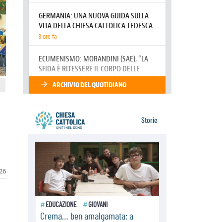
della sopravvivenza per caldo e
sovraffollamento
07.08.2026
Parolin conclude il viaggio in
Messico: "La pace inizia con
l'empatia per il dolore altrui"
07.08.2026
Uruguay, il presidente dei vescovi:
la visita del Papa dono per tutto il
Paese
026