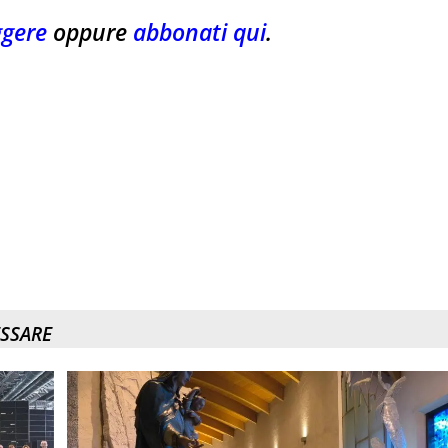
ggere
oppure
abbonati qui
.
ESSARE