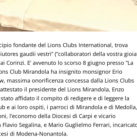
ipio fondante del Lions Clubs International, trova
ores gaudii vestri” (“collaboratori della vostra gioia”
ai Corinzi. E’ avvenuto lo scorso 8 giugno presso “La
Lions Club Mirandola ha insignito monsignor Erio
ow, massima onorificenza concessa dalla Lions Clubs
attestato il presidente del Lions Mirandola, Enzo
stato affidato il compito di redigere e di leggere la
b e ai loro ospiti, i parroci di Mirandola e di Medolla
i, l’economo della Diocesi di Carpi e vicario
 Flavio Segalina, e Mario Guglielmo Ferrari, incaricat
ocesi di Modena-Nonantola.