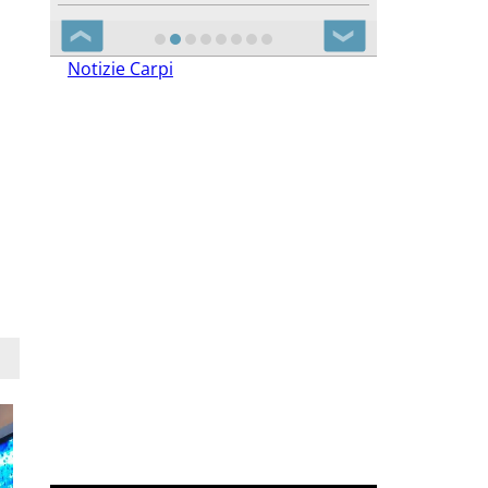
❮
❯
Notizie Carpi