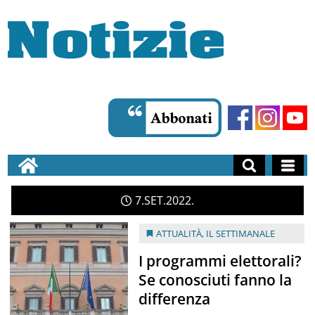
7
SET
2022
ATTUALITÀ
,
IL SETTIMANALE
I programmi elettorali?
Se conosciuti fanno la
differenza