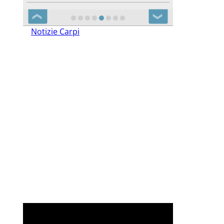
❮
❯
Notizie Carpi