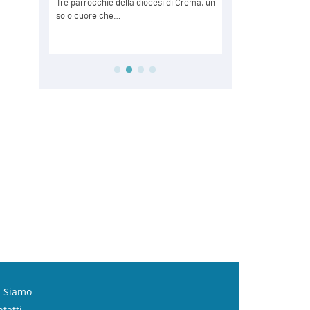
i Siamo
tatti