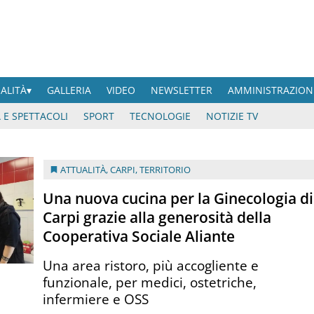
UALITÀ
GALLERIA
VIDEO
NEWSLETTER
AMMINISTRAZION
 E SPETTACOLI
SPORT
TECNOLOGIE
NOTIZIE TV
ATTUALITÀ
,
CARPI
,
TERRITORIO
Una nuova cucina per la Ginecologia di
Carpi grazie alla generosità della
Cooperativa Sociale Aliante
Una area ristoro, più accogliente e
funzionale, per medici, ostetriche,
infermiere e OSS