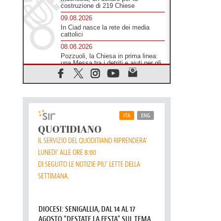
costruzione di 219 Chiese
09.08.2026
In Ciad nasce la rete dei media
cattolici
08.08.2026
Pozzuoli, la Chiesa in prima linea:
una Messa tra i detriti e aiuti per gli
sfollati
08.08.2026
Leone XIV il 7 settembre al
Santuario della Madre del Buon
Consiglio di Genazzano
08.08.2026
Il Papa: in Sant'Agata
contempliamo la vittoria dell'amore
sulla morte
08.08.2026
Hebdomada Papae: il Gr in latino
dell'8 agosto
08.08.2026
Spin Time, Reina: Cristo non abita
nei palazzi del potere ma si
identifica coi senzatetto
08.08.2026