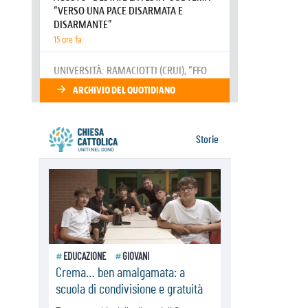
SIGNIS 2026, la comunicazione al
servizio del Vangelo
08.08.2026
Argentina, l'arcivescovo Colombo:
"La visita del Papa messaggio di
pace e dignità"