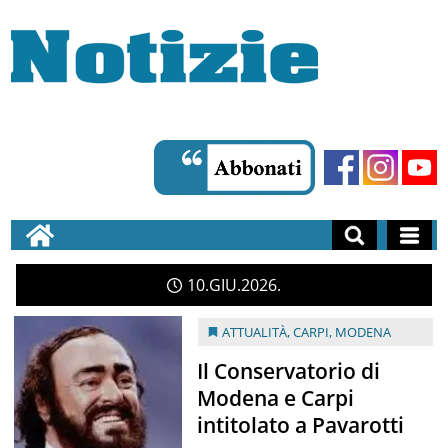
10
GIU
2026
ATTUALITÀ
,
CARPI
,
MODENA
Il Conservatorio di
Modena e Carpi
intitolato a Pavarotti