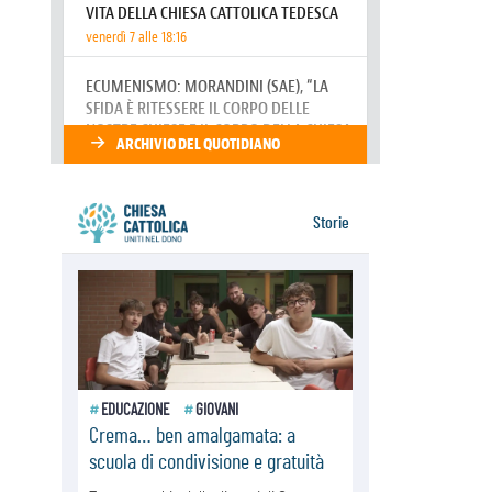
07.08.2026
Parolin conclude il viaggio in
Messico: "La pace inizia con
l'empatia per il dolore altrui"
07.08.2026
Uruguay, il presidente dei vescovi:
la visita del Papa dono per tutto il
Paese