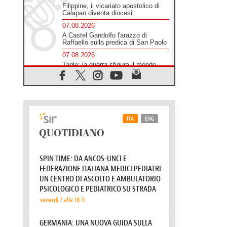
Filippine, il vicariato apostolico di
Calapan diventa diocesi
07.08.2026
A Castel Gandolfo l'arazzo di
Raffaello sulla predica di San Paolo
07.08.2026
Tagle: la guerra sfigura il mondo,
solo la rivelazione di Dio lo
trasfigura
07.08.2026
Il Papa in Francia, quattro giorni
intensi tra Chiesa, popolo e
istituzioni
07.08.2026
SIGNIS 2026, dare voce alle
religiose cattoliche nello spazio
pubblico
07.08.2026
Honduras, gli sfollati invisibili di una
crisi dimenticata
07.08.2026
Italia, Antigone: carceri al limite
della sopravvivenza per caldo e
sovraffollamento