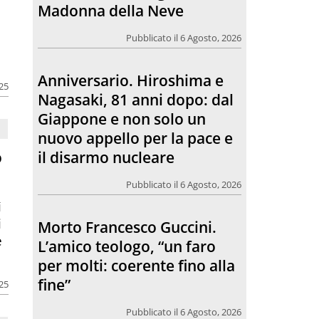
Giappone e non solo un
nuovo appello per la pace e
il disarmo nucleare
Pubblicato il 6 Agosto, 2026
025
Morto Francesco Guccini.
L’amico teologo, “un faro
per molti: coerente fino alla
o
fine”
ì
Pubblicato il 6 Agosto, 2026
i
e
Chiesa. Un abbraccio verso il
futuro, la grande festa del
Papa e dei giovani ad Assisi
025
Pubblicato il 6 Agosto, 2026