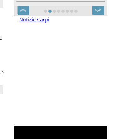
❮
❯
Notizie Carpi
o
e
023