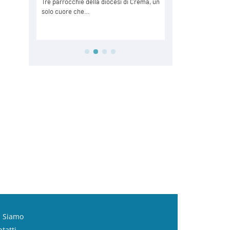
i Siamo
tatti