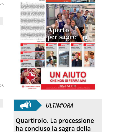
025
a
025
ULTIM'ORA
Anniversario. Hiroshima e
Nagasaki, 81 anni dopo: dal