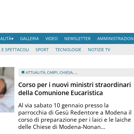
UALITÀ
GALLERIA
VIDEO
NEWSLETTER
AMMINISTRAZION
 E SPETTACOLI
SPORT
TECNOLOGIE
NOTIZIE TV
ATTUALITÀ
,
CARPI
,
CHIESA
, ...
Corso per i nuovi ministri straordinari
della Comunione Eucaristica
Al via sabato 10 gennaio presso la
parrocchia di Gesù Redentore a Modena il
corso di preparazione per i laici e le laiche
delle Chiese di Modena-Nonan...