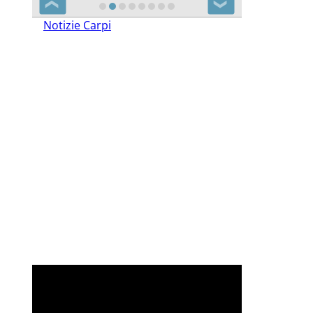
❮
❯
Notizie Carpi