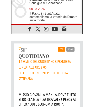
Consiglio di Genazzano
08.08.2026
Il Papa: in Sant'Agata
contempliamo la vittoria dell'amore
sulla morte
08.08.2026
Hebdomada Papae: il Gr in latino
dell'8 agosto
08.08.2026
Spin Time, Reina: Cristo non abita
nei palazzi del potere ma si
identifica coi senzatetto
08.08.2026
SIGNIS 2026, la comunicazione al
servizio del Vangelo
08.08.2026
Argentina, l'arcivescovo Colombo:
"La visita del Papa messaggio di
pace e dignità"
08.08.2026
Tonalestate 2026, i giovani
sconfiggono la paura
08.08.2026
Marcinelle, 70 anni dopo istituita la