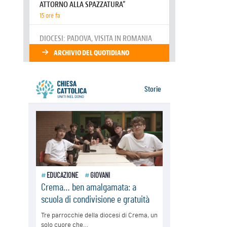
Giornata europea per le vittime sul
lavoro
08.08.2026
Arabia Saudita, Turchia e Pakistan
stringono una nuova alleanza
militare in Medio Oriente