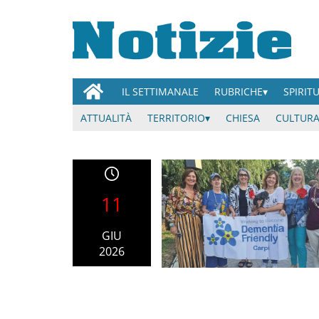
IL SETTIMANALE
RUBRICHE
SPIRIT
ATTUALITÀ
TERRITORIO
CHIESA
CULTURA
11
GIU
2026