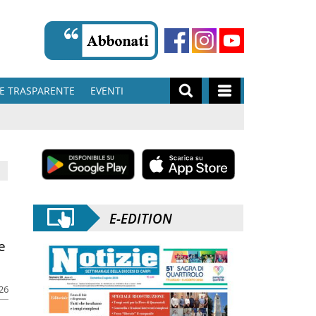
E TRASPARENTE
EVENTI
E-EDITION
e
e
026