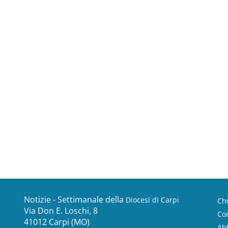
Notizie - Settimanale della
Diocesi di Carpi
Ch
Via Don E. Loschi, 8
Con
41012 Carpi (MO)
Ab