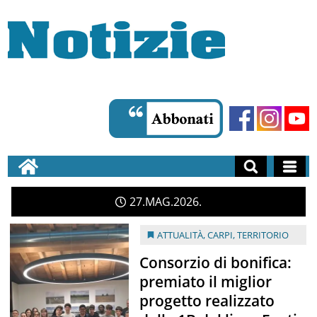
27
MAG
2026
ATTUALITÀ
,
CARPI
,
TERRITORIO
Consorzio di bonifica:
premiato il miglior
progetto realizzato