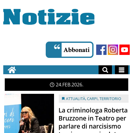
24
FEB
2026
ATTUALITÀ
,
CARPI
,
TERRITORIO
La criminologa Roberta
Bruzzone in Teatro per
parlare di narcisismo