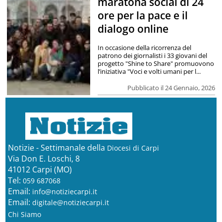
maratona social di 24
ore per la pace e il
dialogo online
In occasione della ricorrenza del
patrono dei giornalisti i 33 giovani del
progetto "Shine to Share" promuovono
l’iniziativa "Voci e volti umani per l...
Pubblicato il 24 Gennaio, 2026
Notizie - Settimanale della
Diocesi di Carpi
Via Don E. Loschi, 8
41012 Carpi (MO)
Tel:
059 687068
Email:
info@notiziecarpi.it
Email:
digitale@notiziecarpi.it
Chi Siamo