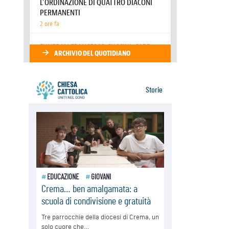
08.08.2026
Marcinelle, 70 anni dopo istituita la
Giornata europea per le vittime sul
lavoro
08.08.2026
Arabia Saudita, Turchia e Pakistan
stringono una nuova alleanza
militare in Medio Oriente