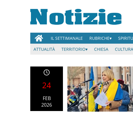
IL SETTIMANALE
RUBRICHE
SPIRIT
ATTUALITÀ
TERRITORIO
CHIESA
CULTURA
24
FEB
2026