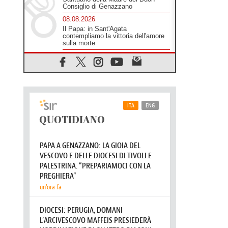
Leone XIV il 7 settembre al
Santuario della Madre del Buon
Consiglio di Genazzano
08.08.2026
Il Papa: in Sant'Agata
contempliamo la vittoria dell'amore
sulla morte
08.08.2026
Hebdomada Papae: il Gr in latino
dell'8 agosto
08.08.2026
Spin Time, Reina: Cristo non abita
nei palazzi del potere ma si
identifica coi senzatetto
08.08.2026
SIGNIS 2026, la comunicazione al
servizio del Vangelo
08.08.2026
Argentina, l'arcivescovo Colombo:
"La visita del Papa messaggio di
pace e dignità"
08.08.2026
Tonalestate 2026, i giovani
sconfiggono la paura