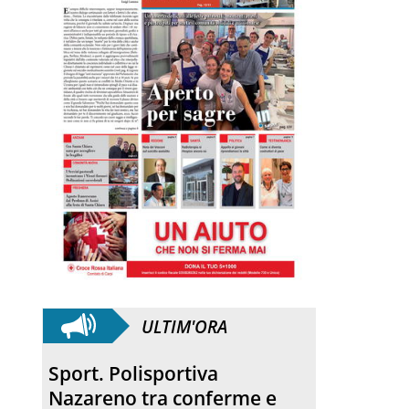
ULTIM'ORA
Quartirolo. La processione
ha concluso la sagra della