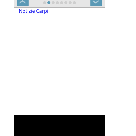
❮
❯
Notizie Carpi