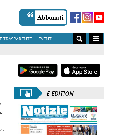
E TRASPARENTE
EVENTI
E-EDITION
e
 a
026