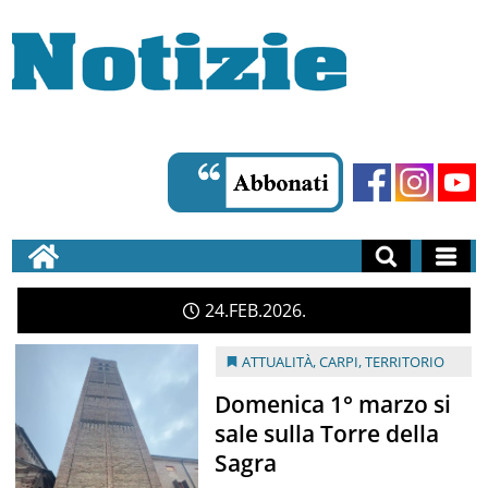
24
FEB
2026
ATTUALITÀ
,
CARPI
,
TERRITORIO
Domenica 1° marzo si
sale sulla Torre della
Sagra