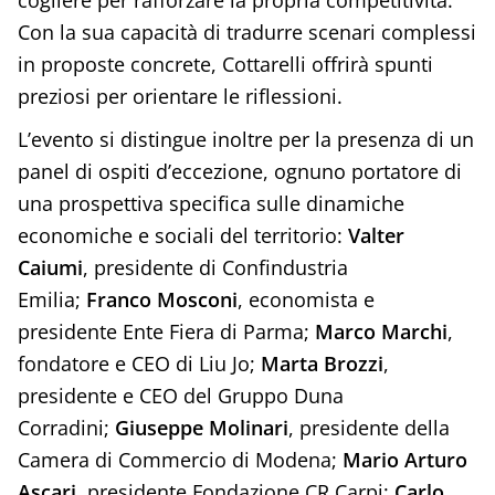
cogliere per rafforzare la propria competitività.
Con la sua capacità di tradurre scenari complessi
in proposte concrete, Cottarelli offrirà spunti
preziosi per orientare le riflessioni.
L’evento si distingue inoltre per la presenza di un
panel di ospiti d’eccezione, ognuno portatore di
una prospettiva specifica sulle dinamiche
economiche e sociali del territorio:
Valter
Caiumi
, presidente di Confindustria
Emilia;
Franco Mosconi
, economista e
presidente Ente Fiera di Parma;
Marco Marchi
,
fondatore e CEO di Liu Jo;
Marta Brozzi
,
presidente e CEO del Gruppo Duna
Corradini;
Giuseppe Molinari
, presidente della
Camera di Commercio di Modena;
Mario Arturo
Ascari
, presidente Fondazione CR Carpi;
Carlo