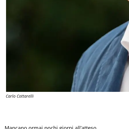
Carlo Cottarelli
Mancano ormai pochi giorni all’atteso