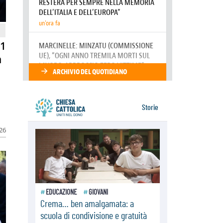
Giornata europea per le vittime sul
lavoro
08.08.2026
Arabia Saudita, Turchia e Pakistan
stringono una nuova alleanza
81
militare in Medio Oriente
n
08.08.2026
Il Papa in Perù, il cardinale Castillo:
spinta all'unità in mezzo alle sfide
del Paese
026