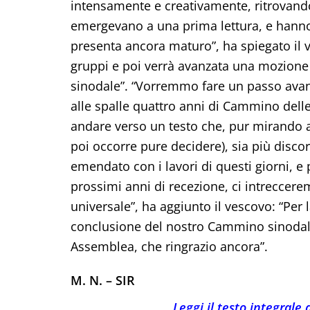
intensamente e creativamente, ritrovando
emergevano a una prima lettura, e hanno i
presenta ancora maturo”, ha spiegato il ves
gruppi e poi verrà avanzata una mozione
sinodale”. “Vorremmo fare un passo avant
alle spalle quattro anni di Cammino dell
andare verso un testo che, pur mirando al
poi occorre pure decidere), sia più disco
emendato con i lavori di questi giorni, e 
prossimi anni di recezione, ci intreccere
universale”, ha aggiunto il vescovo: “Per 
conclusione del nostro Cammino sinodale,
Assemblea, che ringrazio ancora”.
M. N. – SIR
Leggi il testo integrale 