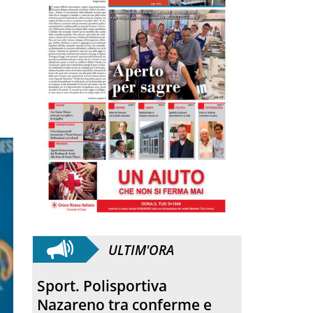
ULTIM'ORA
Quartirolo. La processione
ha concluso la sagra della