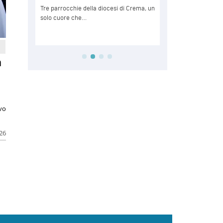
a
ivo
026