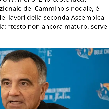
zionale del Cammino sinodale, è
dei lavori della seconda Assemblea
lia: “testo non ancora maturo, serve