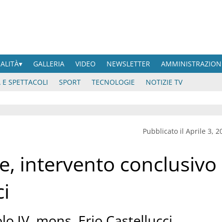
UALITÀ
GALLERIA
VIDEO
NEWSLETTER
AMMINISTRAZION
 E SPETTACOLI
SPORT
TECNOLOGIE
NOTIZIE TV
Pubblicato il Aprile 3, 2
, intervento conclusivo
ci
lo IV, mons. Erio Castellucci,