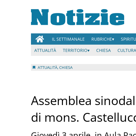
IL SETTIMANALE
RUBRICHE
SPIRIT
ATTUALITÀ
TERRITORIO
CHIESA
CULTURA
ATTUALITÀ, CHIESA
Assemblea sinodale
di mons. Castelluc
Giovedì 3 aprile, in Aula Pao