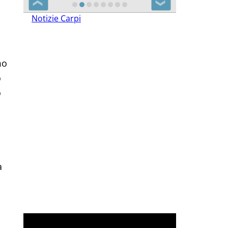
❮
❯
Notizie Carpi
mo
o
o
a