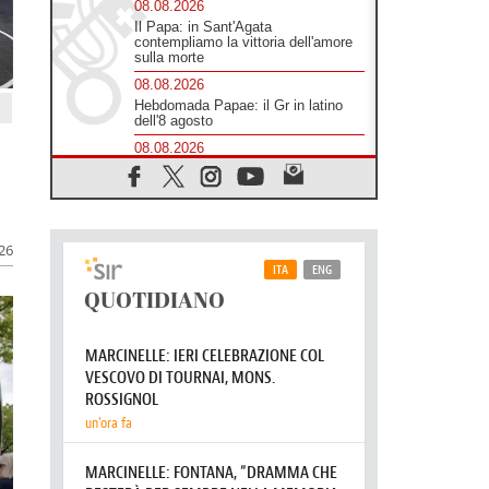
Consiglio di Genazzano
08.08.2026
Il Papa: in Sant'Agata
contempliamo la vittoria dell'amore
sulla morte
08.08.2026
Hebdomada Papae: il Gr in latino
dell'8 agosto
08.08.2026
Spin Time, Reina: Cristo non abita
nei palazzi del potere ma si
identifica coi senzatetto
026
08.08.2026
SIGNIS 2026, la comunicazione al
servizio del Vangelo
08.08.2026
Argentina, l'arcivescovo Colombo:
"La visita del Papa messaggio di
pace e dignità"
08.08.2026
Tonalestate 2026, i giovani
sconfiggono la paura
08.08.2026
Marcinelle, 70 anni dopo istituita la