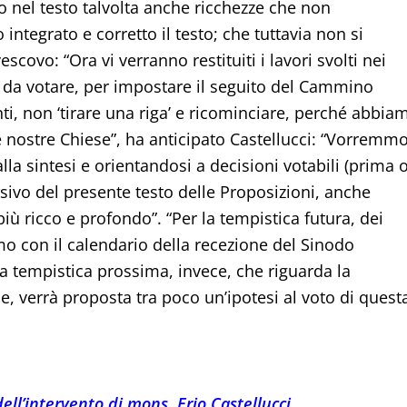
 nel testo talvolta anche ricchezze che non
ntegrato e corretto il testo; che tuttavia non si
covo: “Ora vi verranno restituiti i lavori svolti nei
 da votare, per impostare il seguito del Cammino
i, non ‘tirare una riga’ e ricominciare, perché abbia
e nostre Chiese”, ha anticipato Castellucci: “Vorremm
la sintesi e orientandosi a decisioni votabili (prima 
rsivo del presente testo delle Proposizioni, anche
più ricco e profondo”. “Per la tempistica futura, dei
mo con il calendario della recezione del Sinodo
la tempistica prossima, invece, che riguarda la
 verrà proposta tra poco un’ipotesi al voto di quest
dell’intervento di mons. Erio Castellucci