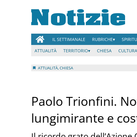
IL SETTIMANALE
RUBRICHE
SPIRIT
ATTUALITÀ
TERRITORIO
CHIESA
CULTURA
ATTUALITÀ, CHIESA
Paolo Trionfini. No
lungimirante e cost
Il ricordo grato dell’Azione 