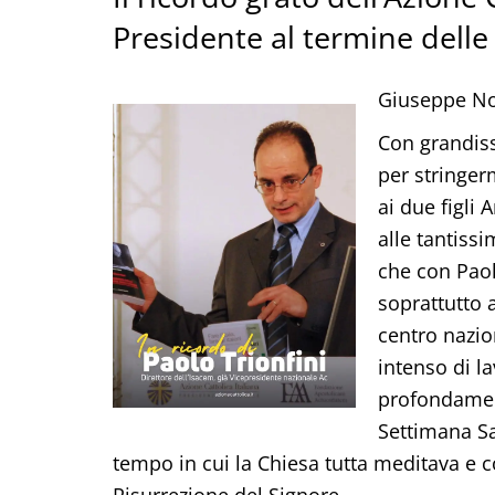
Presidente al termine delle
Giuseppe No
Con grandis
per stringerm
ai due figli
alle tantissi
che con Paol
soprattutto a
centro nazio
intenso di l
profondament
Settimana Sa
tempo in cui la Chiesa tutta meditava e 
Risurrezione del Signore.