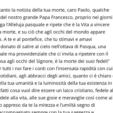
tanto la notizia della tua morte, caro Paolo, qualche
del nostro grande Papa Francesco, proprio nei giorni
ga l’Alleluja pasquale e ripete che è la Vita a vincere
a morte, e su ciò che agli occhi del mondo appare
o. A te e al pontefice, che tu stimavi e amavi
donato di salire al cielo nell’ottava di Pasqua, una
le ma provvidenziale che ci invita a ripetere con il
sa agli occhi del Signore, è la morte dei suoi fedeli”
utti i noi fare i conti con l’insensata rapidità con cui
quotidiani, agli abbracci degli amici, quanto ci è chiaro
la tua umanità e la luminosità della tua esistenza in
atti cosa vuol dire essere un laico cristiano, fedele a
ele alla vita, alle sue gioie e meraviglie così come ai
appreso da te la mitezza e l’umiltà segno di
hai accompagnato sempre con la tua saggezza e