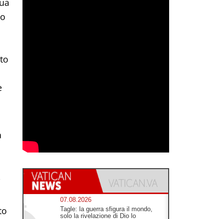
tua
do
ato
e
a
i
07.08.2026
to
Tagle: la guerra sfigura il mondo,
solo la rivelazione di Dio lo