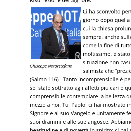
Ci ha sconvolto per
giorno dopo quella 
cui la chiesa prolun
sempre, anche sull
come la fine di tutt
moltissimo, è stato 
situazione non casua
Giuseppe Notarstefano
salmista che “prezio
(Salmo 116). Tanto incomprensibile è per t
sei stato sottratto agli affetti più cari e 
comprensibile contemplare la bellezza del
mezzo a noi. Tu, Paolo, ci hai mostrato inf
Signore e al suo Vangelo e unitamente fed
suoi drammi e alle sue angosce. Abbiamo 
beatitudine e di povertà in spirito; ci 