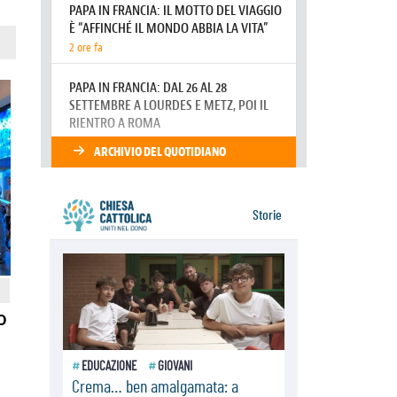
07.08.2026
Gaza, la strage dei bambini non si
ferma: 300 morti in 300 giorni
07.08.2026
Medio Oriente, non c'è accordo tra
Libano e Israele
06.08.2026
Il responsabile del "Go! Franciscan
Youth Meeting": da Assisi uno
sguardo nuovo
o