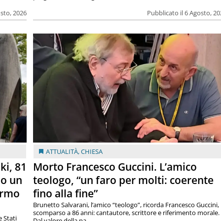
osto, 2026
Pubblicato il 6 Agosto, 2
ATTUALITÀ
,
CHIESA
ki, 81
Morto Francesco Guccini. L’amico
lo un
teologo, “un faro per molti: coerente
armo
fino alla fine”
Brunetto Salvarani, l’amico “teologo”, ricorda Francesco Guccini,
scomparso a 86 anni: cantautore, scrittore e riferimento morale.
e Stati
Dal valore della pa...