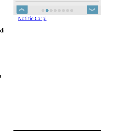
❮
❯
Notizie Carpi
di
o
à