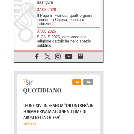
trasfigura
07.08.2026
Il Papa in Francia, quattro giorni
intensi tra Chiesa, popolo e
istituzioni
07.08.2026
SIGNIS 2026, dare voce alle
religiose cattoliche nello spazio
pubblico
07.08.2026
Honduras, gli sfollati invisibili di una
crisi dimenticata
07.08.2026
Italia, Antigone: carceri al limite
della sopravvivenza per caldo e
sovraffollamento
07.08.2026
Parolin conclude il viaggio in
Messico: "La pace inizia con
l'empatia per il dolore altrui"
07.08.2026
Uruguay, il presidente dei vescovi:
la visita del Papa dono per tutto il
Paese