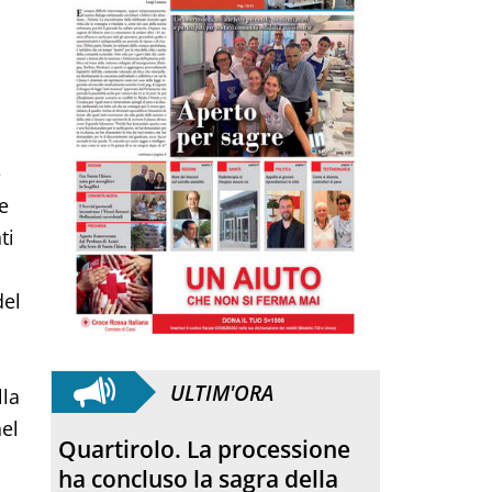
e
e
ti
del
ULTIM'ORA
lla
el
Anniversario. Hiroshima e
Nagasaki, 81 anni dopo: dal