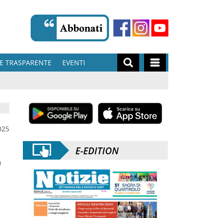
E TRASPARENTE
EVENTI
025
E-EDITION
o