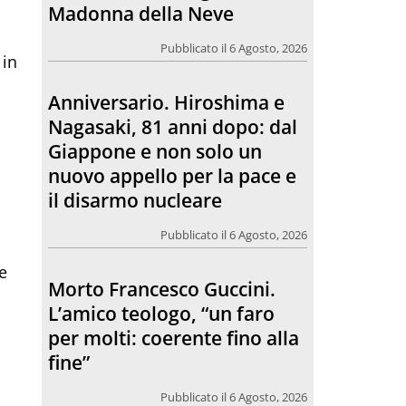
Giappone e non solo un
nuovo appello per la pace e
il disarmo nucleare
 in
Pubblicato il 6 Agosto, 2026
Morto Francesco Guccini.
L’amico teologo, “un faro
per molti: coerente fino alla
fine”
Pubblicato il 6 Agosto, 2026
 e
Chiesa. Un abbraccio verso il
l
futuro, la grande festa del
Papa e dei giovani ad Assisi
Pubblicato il 6 Agosto, 2026