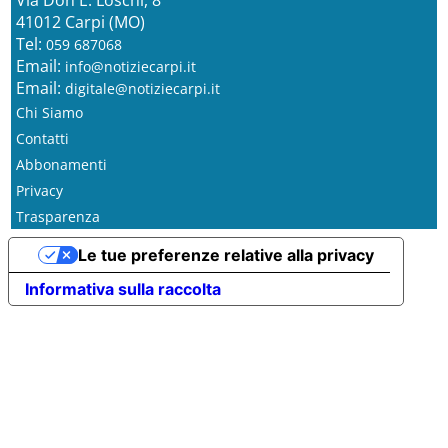
41012 Carpi (MO)
Tel:
059 687068
Email:
info@notiziecarpi.it
Email:
digitale@notiziecarpi.it
Chi Siamo
Contatti
Abbonamenti
Privacy
Trasparenza
Le tue preferenze relative alla privacy
Informativa sulla raccolta