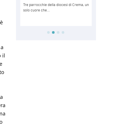
 è
la
 il
 e
to
ta
Ora
mma
to