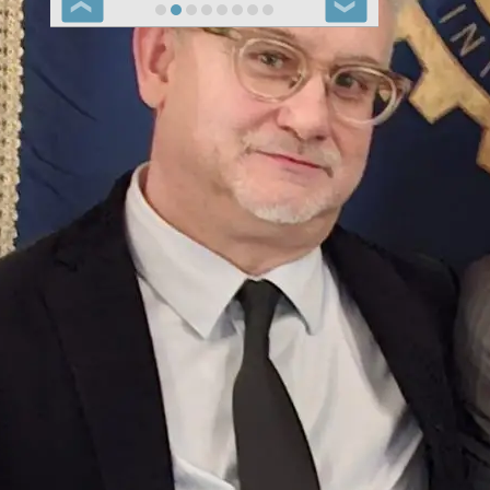
❮
❯
Notizie Carpi