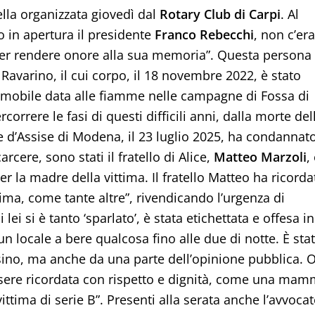
lla organizzata giovedì dal
Rotary Club di Carpi
. Al
o in apertura il presidente
Franco Rebecchi
, non c’era
er rendere onore alla sua memoria”. Questa persona
avarino, il cui corpo, il 18 novembre 2022, è stato
omobile data alle fiamme nelle campagne di Fossa di
correre le fasi di questi difficili anni, dalla morte del
e d’Assise di Modena, il 23 luglio 2025, ha condannato
carcere, sono stati il fratello di Alice,
Matteo Marzoli
,
per la madre della vittima. Il fratello Matteo ha ricorda
ma, come tante altre”, rivendicando l’urgenza di
i lei si è tanto ‘sparlato’, è stata etichettata e offesa in
un locale a bere qualcosa fino alle due di notte. È sta
sino, ma anche da una parte dell’opinione pubblica. 
essere ricordata con rispetto e dignità, come una ma
ittima di serie B”. Presenti alla serata anche l’avvoca