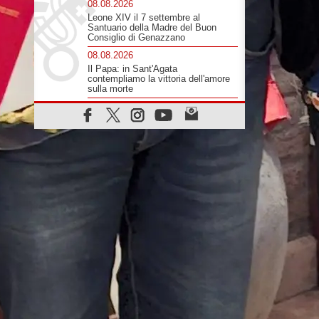
sfollati
08.08.2026
Leone XIV il 7 settembre al
Santuario della Madre del Buon
Consiglio di Genazzano
08.08.2026
Il Papa: in Sant'Agata
contempliamo la vittoria dell'amore
sulla morte
08.08.2026
Hebdomada Papae: il Gr in latino
dell'8 agosto
08.08.2026
Spin Time, Reina: Cristo non abita
nei palazzi del potere ma si
identifica coi senzatetto
08.08.2026
SIGNIS 2026, la comunicazione al
servizio del Vangelo
08.08.2026
Argentina, l'arcivescovo Colombo:
"La visita del Papa messaggio di
pace e dignità"
08.08.2026