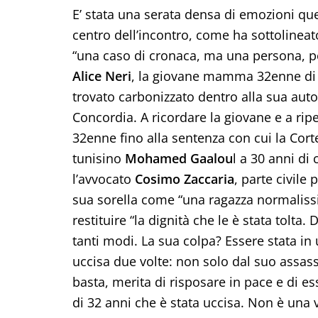
E’ stata una serata densa di emozioni que
centro dell’incontro, come ha sottolineat
“una caso di cronaca, ma una persona, p
Alice Neri
, la giovane mamma 32enne di R
trovato carbonizzato dentro alla sua aut
Concordia. A ricordare la giovane e a riper
32enne fino alla sentenza con cui la Cort
tunisino
Mohamed Gaalou
l a 30 anni di 
l’avvocato
Cosimo Zaccaria
, parte civile 
sua sorella come “una ragazza normalissi
restituire “la dignità che le è stata tolta. D
tanti modi. La sua colpa? Essere stata in 
uccisa due volte: non solo dal suo assas
basta, merita di risposare in pace e di 
di 32 anni che è stata uccisa. Non è una v