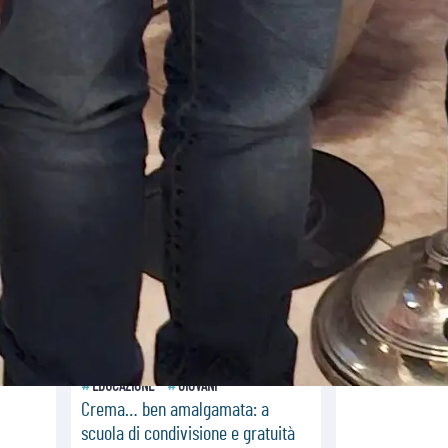
Tonalestate 2026, i giovani
sconfiggono la paura
08.08.2026
Marcinelle, 70 anni dopo istituita la
Giornata europea per le vittime sul
lavoro
08.08.2026
Arabia Saudita, Turchia e Pakistan
stringono una nuova alleanza
militare in Medio Oriente