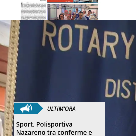
ULTIM'ORA
Quartirolo. La processione
ha concluso la sagra della